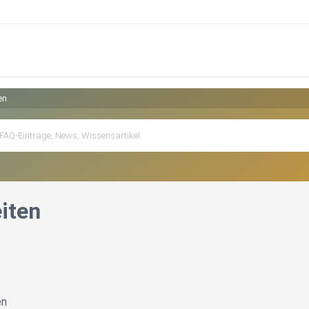
en
iten
en