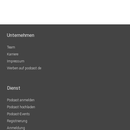
Unternehmen
Team
Karriere
Impressum
Werben auf podcast.de
Dienst
Podcast anmelden
Podcast hochladen
Podcast-Events
Registrierung
Anmeldung