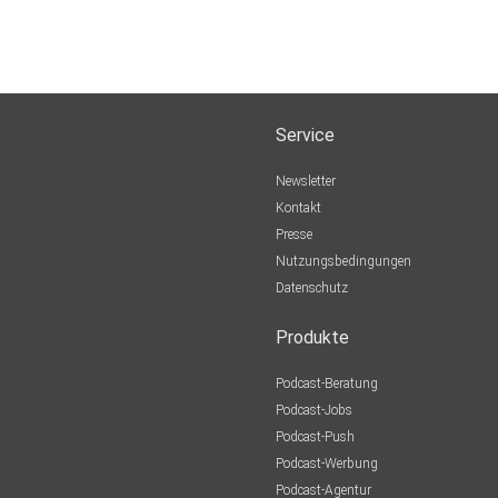
Service
Newsletter
Kontakt
Presse
Nutzungsbedingungen
Datenschutz
Produkte
Podcast-Beratung
Podcast-Jobs
Podcast-Push
Podcast-Werbung
Podcast-Agentur