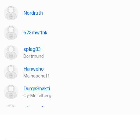
Nordruth
673mw1hk
splag83
Dortmund
Hanweho
Mainaschaff
DurgaShakti
Oy-Mittelberg
sfsvaaq1
Nürnberg
ChantraDeviDresden120676
Dresden