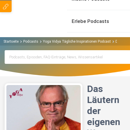
Erlebe Podcasts
Startseite
Podcasts
Yoga Vidya Tägliche Inspirationen Podcast
Das Läut
Das
Läutern
der
eigenen