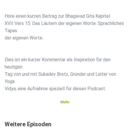
Höre einen kurzen Beitrag zur Bhagavad Gita Kapitel
XVII Vers 15: Das Läutern der eigenen Worte. Sprachliches
Tapas
der eigenen Worte.
Dies ist ein kurzer Kommentar als Inspiration für den
heutigen
Tag von und mit Sukadev Bretz, Gründer und Leiter von
Yoga
Vidya, eine Aufnahme speziell für diesen Podcast.
Mehr
Infos
über Yoga, Meditation und Ayurveda auf www.yoga-
Weitere Episoden
vidya.de