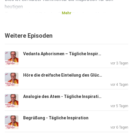
heutigen
Mehr
Tag von und mit Sukadev Bretz, Gründer und Leiter von
Yoga
Vidya, eine Aufnahme speziell für diesen Podcast.
Weitere Episoden
Infos
Vedanta Aphorismen – Tägliche Inspiration
über Yoga, Meditation und Ayurveda auf www.yoga-
vor 3 Tagen
vidya.de
Folge direkt herunterladen
Höre die dreifache Einteilung des Glücks – Bhagavad Gita XVIII 36
vor 4 Tagen
Analogie des Atem - Tägliche Inspiration
vor 5 Tagen
Begrüßung - Tägliche Inspiration
vor 6 Tagen