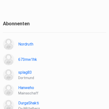
Abonnenten
Nordruth
673mw1hk
splag83
Dortmund
Hanweho
Mainaschaff
DurgaShakti
Oy-Mittelberg