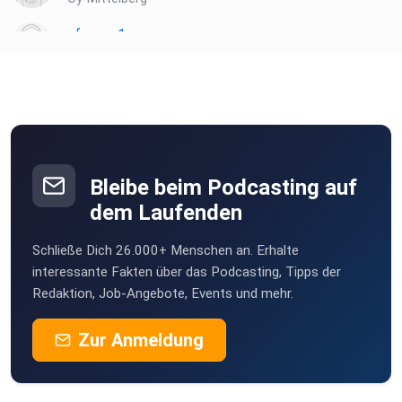
sfsvaaq1
Nürnberg
ChantraDeviDresden120676
Dresden
Rocherathereselchen
Rocherath
Bleibe beim Podcasting auf
rs8p8grn
dem Laufenden
Missen
Schließe Dich 26.000+ Menschen an. Erhalte
hkw3fwm1
interessante Fakten über das Podcasting, Tipps der
Redaktion, Job-Angebote, Events und mehr.
Zur Anmeldung