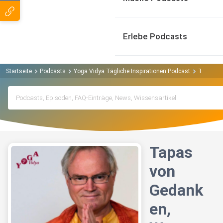
Erlebe Podcasts
Startseite
Podcasts
Yoga Vidya Tägliche Inspirationen Podcast
Tapas vo
Tapas
von
Gedank
en,