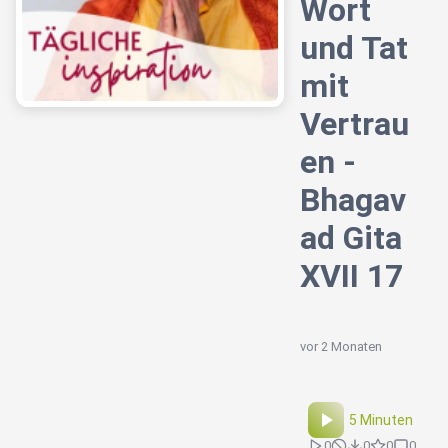
Wort
und Tat
mit
Vertrau
en -
Bhagav
ad Gita
XVII 17
vor 2 Monaten
5 Minuten
0
0
0
0