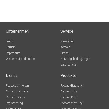
Unternehmen
Service
Team
Newsletter
Karriere
Kontakt
Impressum
Presse
Werben auf podcast.de
Nutzungsbedingungen
Datenschutz
Dienst
Produkte
Podcast anmelden
Podcast-Beratung
Podcast hochladen
Podcast-Jobs
Podcast-Events
Podcast-Push
Registrierung
Podcast-Werbung