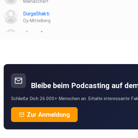
Mainaschaff
DurgaShakti
Oy-Mittelberg
sfsvaaq1
Nürnberg
ChantraDeviDresden120676
Dresden
Rocherathereselchen
Rocherath
Bleibe beim Podcasting auf de
rs8p8grn
Schließe Dich 26.000+ Menschen an. Erhalte interessante Fak
Missen
hkw3fwm1
Zur Anmeldung