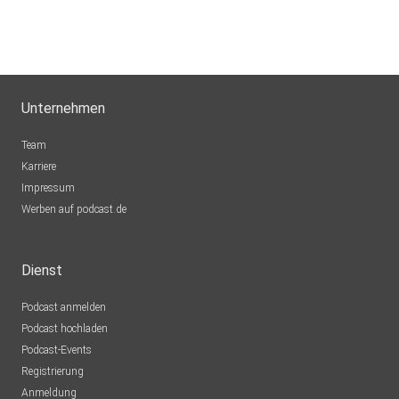
Unternehmen
Team
Karriere
Impressum
Werben auf podcast.de
Dienst
Podcast anmelden
Podcast hochladen
Podcast-Events
Registrierung
Anmeldung