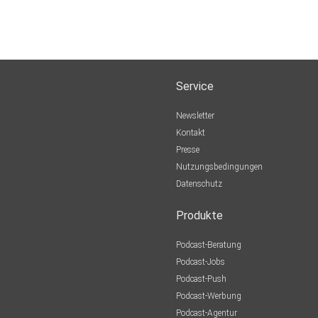
Service
Newsletter
Kontakt
Presse
Nutzungsbedingungen
Datenschutz
Produkte
Podcast-Beratung
Podcast-Jobs
Podcast-Push
Podcast-Werbung
Podcast-Agentur