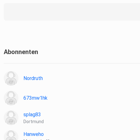
Abonnenten
Nordruth
673mw1hk
splag83
Dortmund
Hanweho