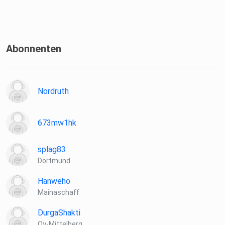
Abonnenten
Nordruth
673mw1hk
splag83
Dortmund
Hanweho
Mainaschaff
DurgaShakti
Oy-Mittelberg