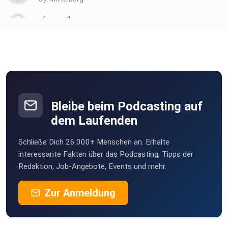
sfsvaaq1
Nürnberg
ChantraDeviDresden120676
Dresden
Rocherathereselchen
Rocherath
Bleibe beim Podcasting auf
rs8p8grn
dem Laufenden
Missen
Schließe Dich 26.000+ Menschen an. Erhalte
hkw3fwm1
interessante Fakten über das Podcasting, Tipps der
Redaktion, Job-Angebote, Events und mehr.
Zur Anmeldung