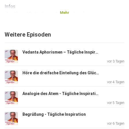
Infos
Mehr
über Yoga, Meditation und Ayurveda auf www.yoga-
vidya.de
Folge direkt herunterladen
Weitere Episoden
Vedanta Aphorismen – Tägliche Inspiration
vor 3 Tagen
Höre die dreifache Einteilung des Glücks – Bhagavad Gita XVIII 36
vor 4 Tagen
Analogie des Atem - Tägliche Inspiration
vor 5 Tagen
Begrüßung - Tägliche Inspiration
vor 6 Tagen