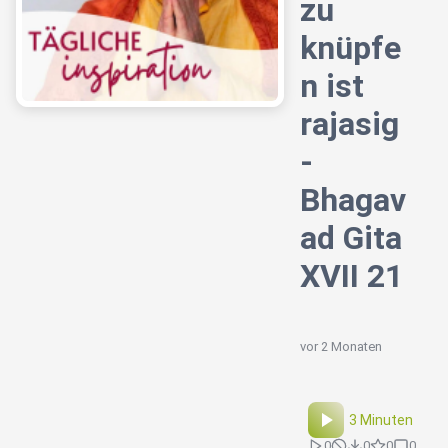
zu
knüpfe
n ist
rajasig
-
Bhagav
ad Gita
XVII 21
vor 2 Monaten
3 Minuten
0
0
0
0