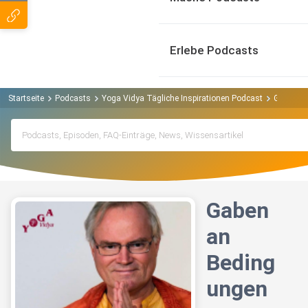
Erlebe Podcasts
Startseite
Podcasts
Yoga Vidya Tägliche Inspirationen Podcast
Gaben an
Gaben
an
Beding
ungen