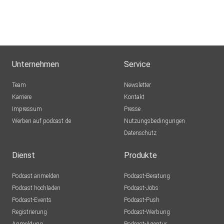
Unternehmen
Service
Team
Newsletter
Karriere
Kontakt
Impressum
Presse
Werben auf podcast.de
Nutzungsbedingungen
Datenschutz
Dienst
Produkte
Podcast anmelden
Podcast-Beratung
Podcast hochladen
Podcast-Jobs
Podcast-Events
Podcast-Push
Registrierung
Podcast-Werbung