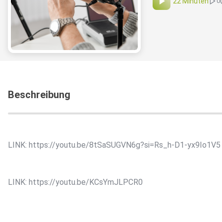
22 Minuten
0
Beschreibung
LINK: https://youtu.be/8tSaSUGVN6g?si=Rs_h-D1-yx9Io1V5
LINK: https://youtu.be/KCsYmJLPCR0