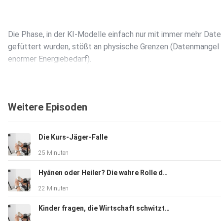
Die Phase, in der KI-Modelle einfach nur mit immer mehr Dat
gefüttert wurden, stößt an physische Grenzen (Datenmangel
enormer Energiebedarf).
Weitere Episoden
Advanced Reasoning (Logisches Denken): Modelle
wie OpenAI o1 nutzen Post-Training-Techniken. Sie „denken“ 
der Antwort in logischen Schritten nach, was die Fehlerquote
Die Kurs-Jäger-Falle
bei Mathematik, Programmierung und komplexen Analysen dr
25 Minuten
senkt.
Hyänen oder Heiler? Die wahre Rolle der Hedgefonds
22 Minuten
Kleine, lokale Modelle (SLMs): Statt riesiger
Cloud-Modelle setzen sich hocheffiziente, kleinere
Kinder fragen, die Wirtschaft schwitzt: „The Big Short“ im Realitätscheck
Sprachmodelle durch. Diese laufen direkt auf Smartphones o