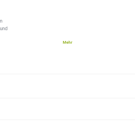
en
 und
Mehr
vor
astisch
der