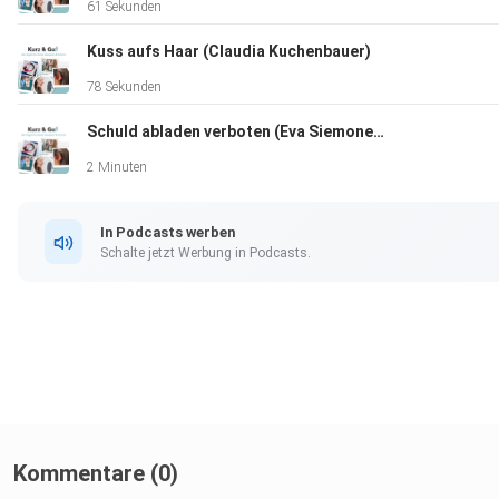
61 Sekunden
Kuss aufs Haar (Claudia Kuchenbauer)
Unsere allgemeinen Datenschutzrichtlinien finden Sie unter
78 Sekunden
https://art19.com/privacy. Die Datenschutzrichtlinien für
Schuld abladen verboten (Eva Siemoneit-Wanke)
Kalifornien sind unter
https://art19.com/privacy#do-not-sell-my-info abrufbar.
2 Minuten
In Podcasts werben
Schalte jetzt Werbung in Podcasts.
Kommentare (0)