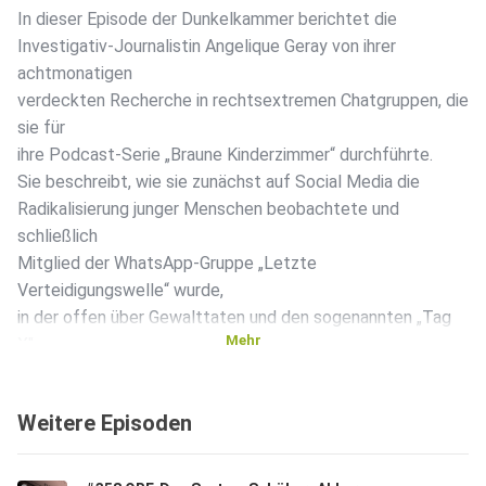
In dieser Episode der Dunkelkammer berichtet die
Investigativ-Journalistin Angelique Geray von ihrer
achtmonatigen
verdeckten Recherche in rechtsextremen Chatgruppen, die
sie für
ihre Podcast-Serie „Braune Kinderzimmer“ durchführte.
Sie beschreibt, wie sie zunächst auf Social Media die
Radikalisierung junger Menschen beobachtete und
schließlich
Mitglied der WhatsApp-Gruppe „Letzte
Verteidigungswelle“ wurde,
in der offen über Gewalttaten und den sogenannten „Tag
Mehr
X"
diskutiert wurde. Besonders brisant wurde die Recherche,
als sie
Weitere Episoden
einen 21-Jährigen selbsternannten „Gauleiter“ namens
Justin traf
und mit ihm nach Tschechien fuhr, wo Kugelbomben für