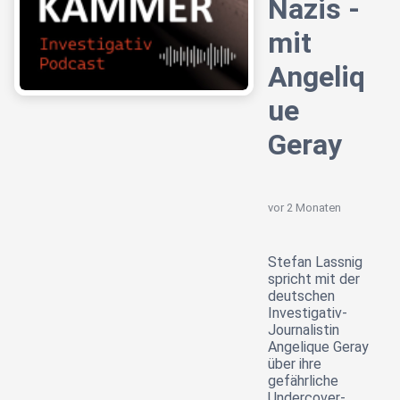
Nazis -
mit
Angeliq
ue
Geray
vor 2 Monaten
Stefan Lassnig
spricht mit der
deutschen
Investigativ-
Journalistin
Angelique Geray
über ihre
gefährliche
Undercover-