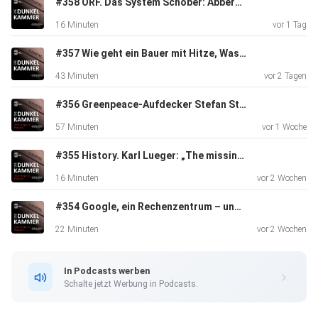
#358 ORF. Das System Schöber: Abberufen
einen
16 Minuten
vor 1 Tag
geplanten Anschlag auf ein Geflüchtetenheim gekauft
wurden.
#357 Wie geht ein Bauer mit Hitze, Wassernot, Ernteausfällen um?
Die Recherchen führten zu Hausdurchsuchungen und
43 Minuten
vor 2 Tagen
Festnahmen,
wobei Geray selbst eine Morddrohung aus der
#356 Greenpeace-Aufdecker Stefan Stadler über den burgenländischen Asbest-Skandal
Untersuchungshaft
57 Minuten
vor 1 Woche
erhielt. Sie spricht auch über die kontroverse Debatte zu
ihrer
#355 History. Karl Lueger: „The missing image“
Rolle und die laufenden Gerichtsverfahren, bei denen sie
16 Minuten
vor 2 Wochen
als
#354 Google, ein Rechenzentrum – und (keine) Politik
Zeugin aussagt.
22 Minuten
vor 2 Wochen
Links zur Folge:
In Podcasts werben
Schalte jetzt Werbung in Podcasts.
Podcast "Braune Kinderzimmer"