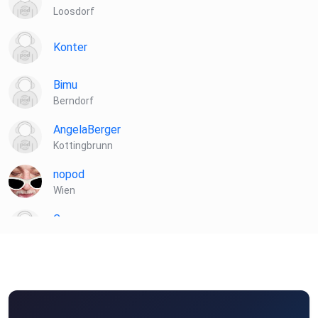
Loosdorf
Konter
Bimu
Berndorf
AngelaBerger
Kottingbrunn
nopod
Wien
Cosacosa
Hall In tirol
ctbve0sz
bilhaboom