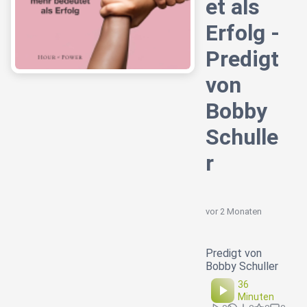
et als
Erfolg -
Predigt
von
Bobby
Schulle
r
vor 2 Monaten
Predigt von
Bobby Schuller
36
Minuten