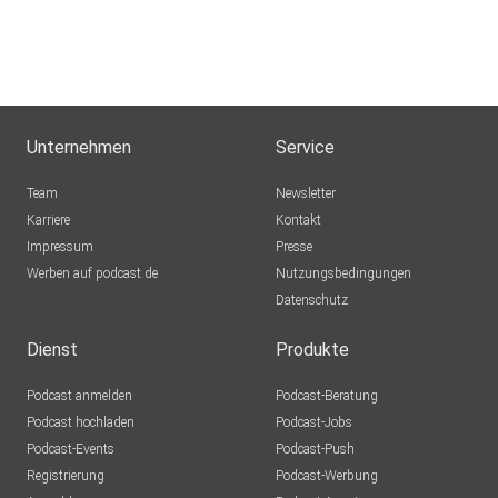
Unternehmen
Service
Team
Newsletter
Karriere
Kontakt
Impressum
Presse
Werben auf podcast.de
Nutzungsbedingungen
Datenschutz
Dienst
Produkte
Podcast anmelden
Podcast-Beratung
Podcast hochladen
Podcast-Jobs
Podcast-Events
Podcast-Push
Registrierung
Podcast-Werbung