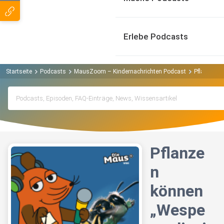
Erlebe Podcasts
Startseite
Podcasts
MausZoom – Kindernachrichten Podcast
Pflanzen k
Pflanze
n
können
„Wespe