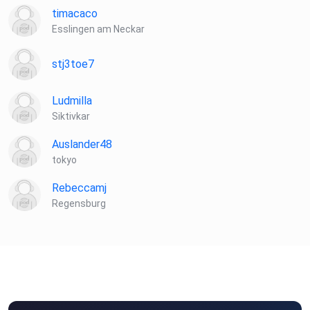
timacaco
Esslingen am Neckar
stj3toe7
Ludmilla
Siktivkar
Auslander48
tokyo
Rebeccamj
Regensburg