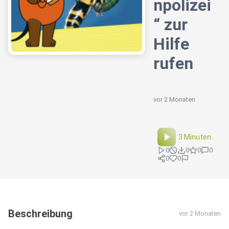
npolizei
“ zur
Hilfe
rufen
vor 2 Monaten
3 Minuten
0
0
0
0
0
0
Beschreibung
vor 2 Monaten