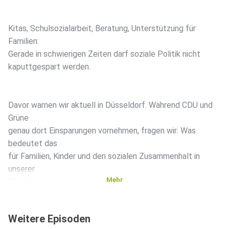
Kitas, Schulsozialarbeit, Beratung, Unterstützung für
Familien:
Gerade in schwierigen Zeiten darf soziale Politik nicht
kaputtgespart werden.
Davor warnen wir aktuell in Düsseldorf. Während CDU und
Grüne
genau dort Einsparungen vornehmen, fragen wir: Was
bedeutet das
für Familien, Kinder und den sozialen Zusammenhalt in
unserer
Mehr
Stadt?
Weitere Episoden
Darüber sprechen wir in dieser Folge mit Franca Bavaj,