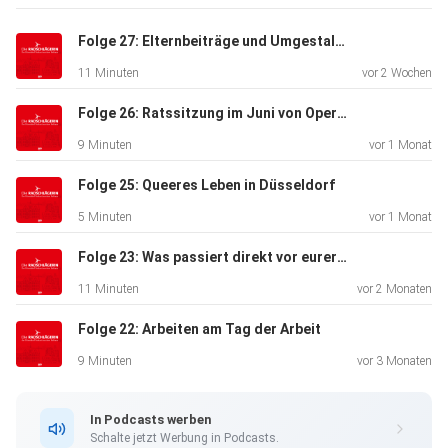
Sprecherin
der SPD/Volt-Ratsfraktion im Sozialausschuss. Es geht um
Folge 27: Elternbeiträge und Umgestaltung von Kö und Konrad Adenauer Platz
soziale
11 Minuten
vor 2 Wochen
Gerechtigkeit, konkrete Auswirkungen der Kürzungen und
die Frage,
Folge 26: Ratssitzung im Juni von Opern-Neubau bis D-Ticket für Schüler*innen
wo Düsseldorf sparen darf und wo eben nicht.
9 Minuten
vor 1 Monat
Folge 25: Queeres Leben in Düsseldorf
5 Minuten
vor 1 Monat
Folge 23: Was passiert direkt vor eurer Haustür?
11 Minuten
vor 2 Monaten
Folge 22: Arbeiten am Tag der Arbeit
9 Minuten
vor 3 Monaten
In Podcasts werben
Schalte jetzt Werbung in Podcasts.