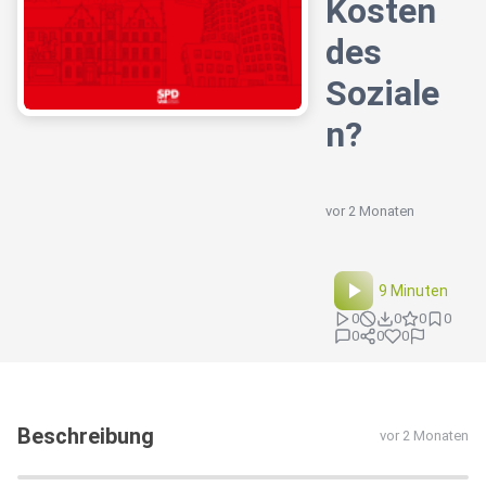
Kosten
des
Soziale
n?
vor 2 Monaten
9 Minuten
0
0
0
0
0
0
0
Beschreibung
vor 2 Monaten