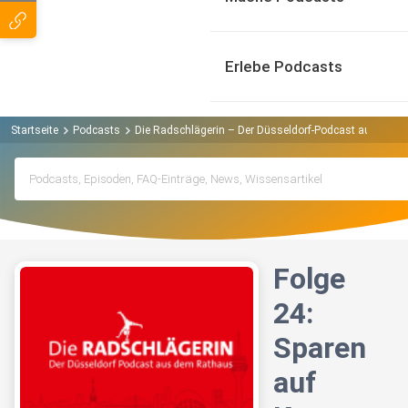
Erlebe Podcasts
Startseite
Podcasts
Die Radschlägerin – Der Düsseldorf-Podcast aus dem
Folge
24:
Sparen
auf