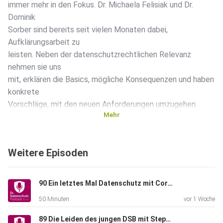
immer mehr in den Fokus. Dr. Michaela Felisiak und Dr.
Dominik
Sorber sind bereits seit vielen Monaten dabei,
Aufklärungsarbeit zu
leisten. Neben der datenschutzrechtlichen Relevanz
nehmen sie uns
mit, erklären die Basics, mögliche Konsequenzen und haben
konkrete
Vorschläge, mit den neuen Anforderungen umzugehen.
Mehr
Außerdem helfen
sie der Laura GmbH auf die Sprünge, damit Compliance
mehr als nur
Weitere Episoden
ein nerviges To-Do ist, sondern ein Verkaufsargument!
90 Ein letztes Mal Datenschutz mit Cornelius
50 Minuten
vor 1 Woche
89 Die Leiden des jungen DSB mit Stephan Hansen-Oest