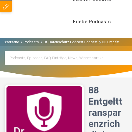
Erlebe Podcasts
Startseite
Podcasts
Dr. Datenschutz Podcast Podcast
88 Entgelttranspar
88
Entgeltt
ranspar
enzrich