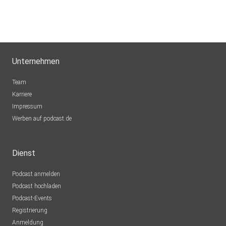
Unternehmen
Team
Karriere
Impressum
Werben auf podcast.de
Dienst
Podcast anmelden
Podcast hochladen
Podcast-Events
Registrierung
Anmeldung