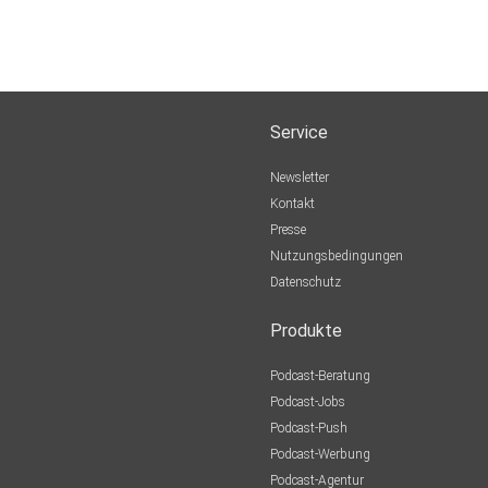
Service
Newsletter
Kontakt
Presse
Nutzungsbedingungen
Datenschutz
Produkte
Podcast-Beratung
Podcast-Jobs
Podcast-Push
Podcast-Werbung
Podcast-Agentur