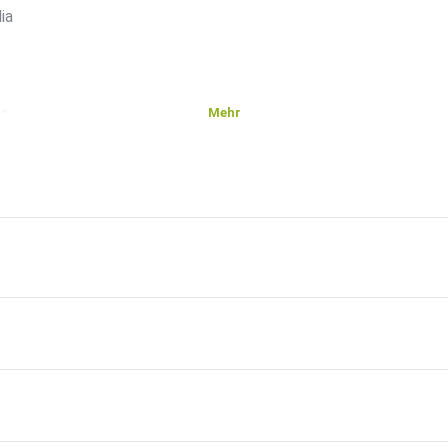
ia
Mehr
“,
s
e und