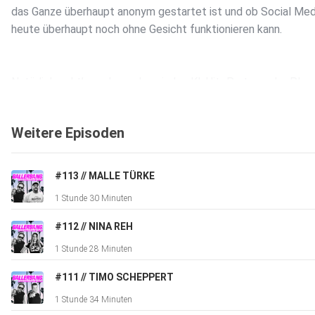
das Ganze überhaupt anonym gestartet ist und ob Social Med
heute überhaupt noch ohne Gesicht funktionieren kann.
Natürlich geht’s auch um den viralen KI-Hit „Party an der Playa
plötzlich explodierende Streamingzahlen, Anfragen aus der
Malle-Szene und den ganzen Hate rund um KI-Musik.
Weitere Episoden
Außerdem reden wir über das Feature mit Frenzy, den ersten
#113 // MALLE TÜRKE
Bierkönig-Auftritt, Nervosität vor der Bühne und wie surreal e
1 Stunde 30 Minuten
war, plötzlich mitten im Malle-Hype zu landen.
#112 // NINA REH
1 Stunde 28 Minuten
Dazu: Erfolgsdruck, neue Songs, die Zukunft von CubaAusLibr
warum Persönlichkeit heute fast wichtiger ist als die Musik
#111 // TIMO SCHEPPERT
selbst.
1 Stunde 34 Minuten