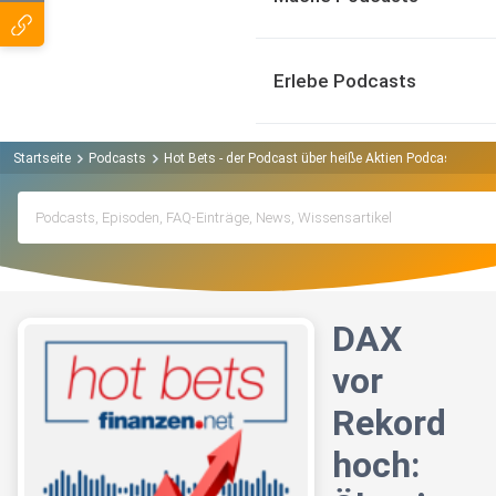
Erlebe Podcasts
Startseite
Podcasts
Hot Bets - der Podcast über heiße Aktien Podcast
DAX
DAX
vor
Rekord
hoch: