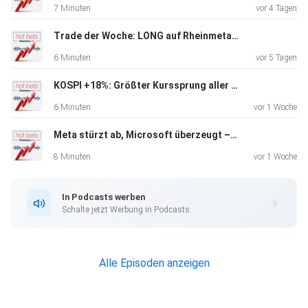
7 Minuten
vor 4 Tagen
Trade der Woche: LONG auf Rheinmetall – Neue Rekordjagd nach DAX-Allzeithoch?
6 Minuten
vor 5 Tagen
KOSPI +18%: Größter Kurssprung aller Zeiten! KI-Euphorie, Hedgefonds-Schock & DAX vor dem Allzeithoch
6 Minuten
vor 1 Woche
Meta stürzt ab, Microsoft überzeugt – Siemens Energy jetzt die große Kaufchance? | Adidas crasht nach Zahlen!
8 Minuten
vor 1 Woche
In Podcasts werben
Schalte jetzt Werbung in Podcasts.
Alle Episoden anzeigen