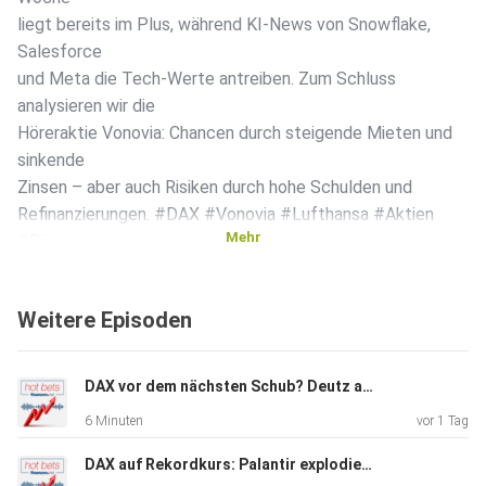
liegt bereits im Plus, während KI-News von Snowflake,
Salesforce
und Meta die Tech-Werte antreiben. Zum Schluss
analysieren wir die
Höreraktie Vonovia: Chancen durch steigende Mieten und
sinkende
Zinsen – aber auch Risiken durch hohe Schulden und
Refinanzierungen. #DAX #Vonovia #Lufthansa #Aktien
Mehr
#Börse
#Immobilien #KI #Meta #Snowflake #Ölpreis #Zinsen
#Iran #SAP
Weitere Episoden
#Investieren
DAX vor dem nächsten Schub? Deutz als neuer Rüstungs-Profiteur | Rheinmetall, Telekom & Gold im Fokus
6 Minuten
vor 1 Tag
DAX auf Rekordkurs: Palantir explodiert, SpaceX vor den Zahlen & Gold vor dem nächsten Ausbruch?