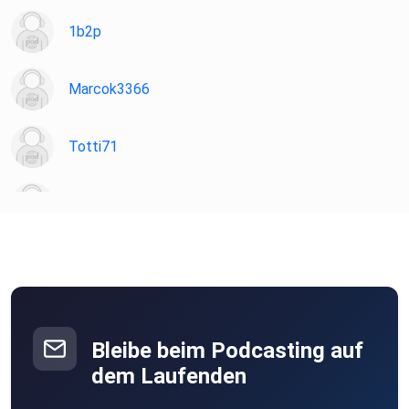
1b2p
Marcok3366
Totti71
zbuocvck
berd21
Dieter72
Münster
Bleibe beim Podcasting auf
dr6tbi7u
dem Laufenden
Nürnberg