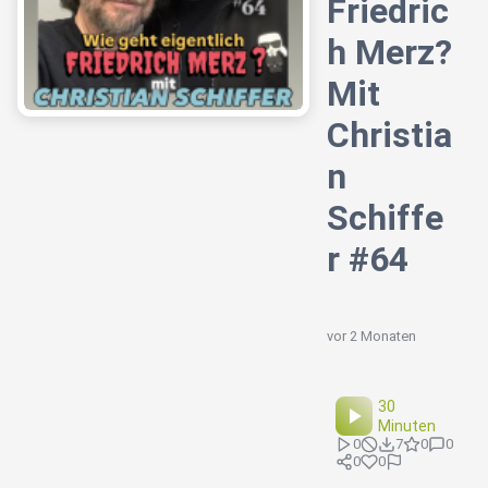
Friedric
h Merz?
Mit
Christia
n
Schiffe
r #64
vor 2 Monaten
30
Minuten
0
7
0
0
0
0