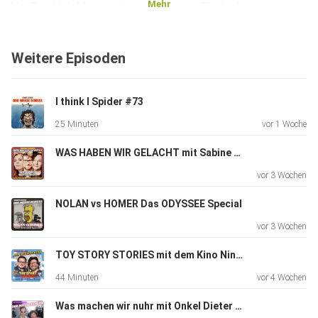
Mehr
Um Friedrich Merz und seine verquere Rhetorik zu
verstehen, muss
man nicht nachvollziehen WIE er spricht, sondern auch
Weitere Episoden
WARUM er so
spricht.
I think I Spider #73
25 Minuten
vor 1 Woche
Der Komiker und Parodist Christian Schiffer lässt vor
unseren
WAS HABEN WIR GELACHT mit Sabine Bode und Laura Brümmer #72
Ohren nicht nur den "unbeliebtesten Bundeskanzler aller
vor 3 Wochen
Zeiten"
(Selbsteinschätzung Merz) sondern auch andere
NOLAN vs HOMER Das ODYSSEE Special
Persönlichkeiten
vor 3 Wochen
entstehen und diskutiert mit darüber wann eine Parodie
"nur gut"
TOY STORY STORIES mit dem Kino Nino #70
und wann sie wirklich großartig ist.
44 Minuten
vor 4 Wochen
Was machen wir nuhr mit Onkel Dieter #69