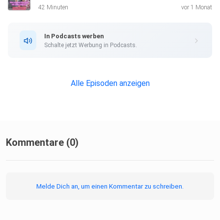
Weiterhin gratuliere ich auf meine Weise einem gewissen
42 Minuten
vor 1 Monat
Streaming-Dienst zum 20-jährigen Geburtstag und feiere in
meiner
In Podcasts werben
Rubrik LP DER WOCHE die holländische Band LONG FLING!
Schalte jetzt Werbung in Podcasts.
Mein Gast:
Alle Episoden anzeigen
https://schiffer-comedy.de
Kommentare (0)
LP der Woche:
Melde Dich an, um einen Kommentar zu schreiben.
https://longfling.bandcamp.com/album/long-fling