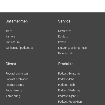
Unternehmen
Service
Team
Newsletter
Karriere
Kontakt
Impressum
Presse
Werben auf podcast.de
Nutzungsbedingungen
Datenschutz
Dienst
Produkte
Podcast anmelden
Podcast-Beratung
Podcast hochladen
Podcast-Jobs
Podcast-Events
Podcast-Push
Registrierung
Podcast-Werbung
Anmeldung
Podcast-Agentur
Podcast-Produktion