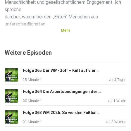
Menschlichkeit und gesellschaftlichem Engagement. Ich
spreche
darüber, warum bei den „Enten“ Menschen aus
unterschiedlichsten
Mehr
Ländern gemeinsam spielen, wie Integration hier ganz
praktisch
gelebt wird und weshalb das Motto „You’ll never watschel
Weitere Episoden
alone“
perfekt zu diesem besonderen Team passt. Außerdem
geht es um
Folge 365 Der WM-Golf – Kult auf vier Rädern - Gäste: Steffen Kurtz/Fabian Bergmann (Fans)
Erinnerungsarbeit, Solidarität und die Frage, wie Fußball
25 Minuten
vor 4 Tagen
Brücken
bauen kann. Eine Geschichte über Zusammenhalt, Vielfalt
Folge 364 Die Arbeitsbedingungen der Journalisten bei der WM 2026 - Gast: Hendrik Buchheister (Chefreporter RND)
und einen
30 Minuten
vor 1 Woche
Verein, der zeigt, dass Sport die Welt tatsächlich ein
kleines
Folge 363 WM 2026: So werden Fußballträume organisiert - Gast: Andreas Engels (Geschäftsführer)
Stück besser machen kann.
31 Minuten
vor 2 Wochen