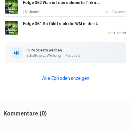
Folge 362 Was ist das schönste Trikot der Fußball-WM 2026? - Gast: Fynn Henkel (Aushilfe bei Adidas Oberhausen)
Finden könnt ihr mich unter
25 Minuten
vor 3 Wochen
Folge 361 So fühlt sich die WM in den USA an - Gast: Daniel Barthold (Groundhopper)
https://www.facebook.com/profile.php?
vor 1 Monat
id=100002781476299&ref=ts&fref=ts
In Podcasts werben
Schalte jetzt Werbung in Podcasts.
https://x.com/ralfbosse
Alle Episoden anzeigen
https://www.instagram.com/ralfbosse.de/
https://www.linkedin.com/in/ralf-bosse-61a262110/
Kommentare (0)
https://www.youtube.com/channel/UCoga1RxJWg4xjUKx8