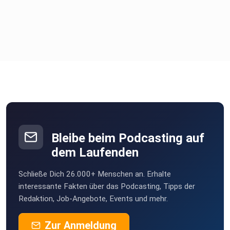
Bleibe beim Podcasting auf
dem Laufenden
Schließe Dich 26.000+ Menschen an. Erhalte
interessante Fakten über das Podcasting, Tipps der
Redaktion, Job-Angebote, Events und mehr.
Zur Anmeldung