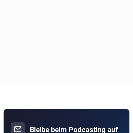
connecte dich
mit mir auf Instagram:
https://www.instagram.com/flo_koenig.funnelspot/
Viel Spaß weiterhin beim “Marketing Uncut” Podcast.
Bleibe beim Podcasting auf