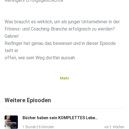
Reifingers Erfolgsgeschichte
Was braucht es wirklich, um als junger Unternehmer in der
Fitness- und Coaching-Branche erfolgreich zu werden?
Gabriel
Reifinger hat genau das bewiesen und in dieser Episode
teilt er
offen, wie sein Weg dorthin aussah.
Mehr
Gabriel spricht über seine Anfänge als Fitness-Coach, die
Herausforderungen während der Covid-Zeit und wie er
durch
Weitere Episoden
konsequentes Posten, Community-Aufbau und
authentisches Marketing
eine starke Marke aufgebaut hat. Dabei geht es nicht nur
Bücher haben sein KOMPLETTES Leben verändert! - Mit Tobias Milbrandt
um
1 Stunde 26 Minuten
vor 2 Wochen