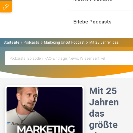
Erlebe Podcasts
Startseite
Podcasts
Marketing Uncut Podcast
Mit 25 Jahren das größte F
Mit 25
Jahren
das
größte