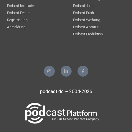
listener1980
Podcast hochladen
Podcast-Jobs
Podcast-Events
Podcast-Push
Endgegner2210
Registrierung
Podcast-Werbung
Tönisvorst
Anmeldung
Podcast-Agentur
RolandSteffgen
Podcast-Produktion
Speyer
RolandWilliSteffgen
Speyer
4uxselfd
Sidcookiemonster
podcast.de ~ 2004-2026
Köln
Aktienheinie
Ribnitz
mgypeshj