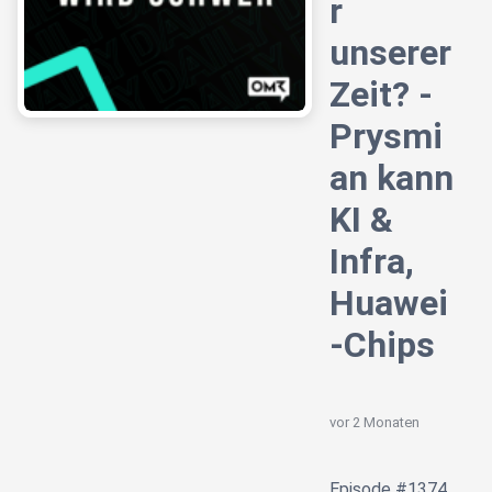
r
unserer
Zeit? -
Prysmi
an kann
KI &
Infra,
Huawei
-Chips
vor 2 Monaten
Episode #1374