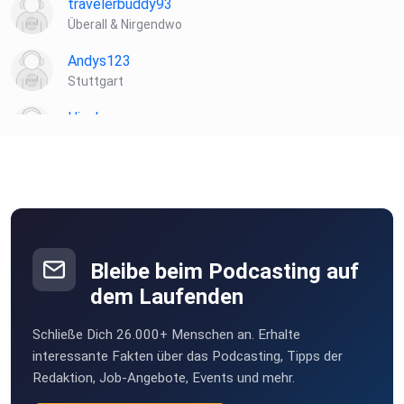
travelerbuddy93
Überall & Nirgendwo
Andys123
Stuttgart
Hinck
Rangendingen
Hugidubi
Mainz-Kastel
pkb4qskf
Bleibe beim Podcasting auf
richard123456
dem Laufenden
Zirl
Schließe Dich 26.000+ Menschen an. Erhalte
HarryTI24
interessante Fakten über das Podcasting, Tipps der
Redaktion, Job-Angebote, Events und mehr.
ManuelaBlaeske