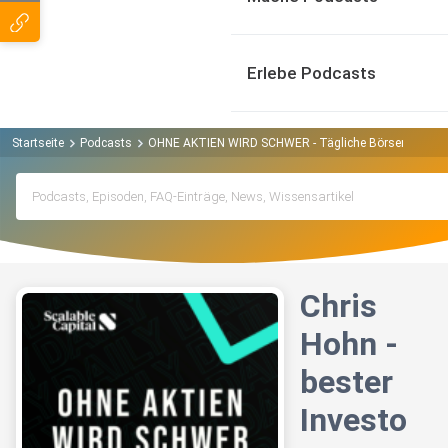
Erlebe Podcasts
Startseite
Podcasts
OHNE AKTIEN WIRD SCHWER - Tägliche Börsen-News 
Chris
Hohn -
bester
Investo