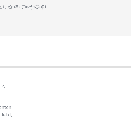
1
0
0
0
0
0
tz,
achten
leibt,