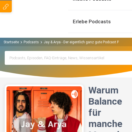
Erlebe Podcasts
Startseite
Podcasts
Jay & Arya - Der eigentlich ganz gute Podcast Podcast
Warum
Balance
für
manche