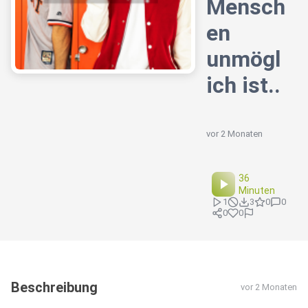
Mensch
en
unmögl
ich ist..
vor 2 Monaten
36
Minuten
1
3
0
0
0
0
Beschreibung
vor 2 Monaten