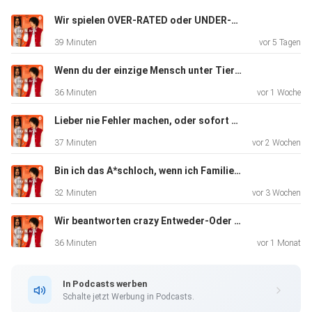
Wir spielen OVER-RATED oder UNDER-RATED..
39 Minuten
vor 5 Tagen
Wenn du der einzige Mensch unter Tieren wärst...
36 Minuten
vor 1 Woche
Lieber nie Fehler machen, oder sofort aus Fehlern lernen?
37 Minuten
vor 2 Wochen
Bin ich das A*schloch, wenn ich Familie vor der Tür stehen lasse?
32 Minuten
vor 3 Wochen
Wir beantworten crazy Entweder-Oder Fragen..
36 Minuten
vor 1 Monat
In Podcasts werben
Schalte jetzt Werbung in Podcasts.