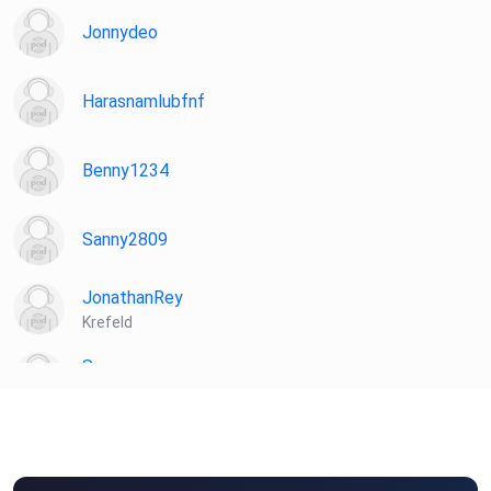
Jonnydeo
Harasnamlubfnf
Benny1234
Sanny2809
JonathanRey
Krefeld
Sameur
Mut
LuiG