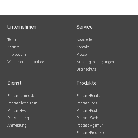
Unternehmen
Service
Team
Newsletter
Karriere
Kontakt
Impressum
Presse
Werben auf podcast.de
Nutzungsbedingungen
Datenschutz
Dienst
Produkte
Podcast anmelden
Podcast-Beratung
Podcast hochladen
Podcast-Jobs
Podcast-Events
Podcast-Push
Registrierung
Podcast-Werbung
Anmeldung
Podcast-Agentur
Podcast-Produktion