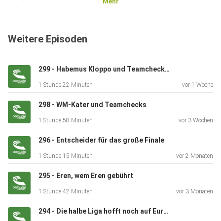
Mehr
wieder
fleißig mitraten! Im Anschluss gibt es die mit Spannung
erwartete
Weitere Episoden
Awardverteilung (45:38). In der Top-3 der Woche (01:20:56)
nennen
die Drei dann die Spieler, die auf ihrem Einkaufszettel für
299 - Habemus Kloppo und Teamchecks - Teil 2
den
1 Stunde 22 Minuten
vor 1 Woche
Saisonübergang ganz oben stehen. Nach der Bundesliga ist
natürlich
298 - WM-Kater und Teamchecks
auch vor der WM - und Comunio präsentiert sich rechtzeitig
1 Stunde 58 Minuten
vor 3 Wochen
zur
Weltmeisterschaft mit neuem Website-Design. Von den
296 - Entscheider für das große Finale
News über die
1 Stunde 15 Minuten
vor 2 Monaten
Aufstellung bis hin zum neu strukturierten Transfermarkt,
alle
295 - Eren, wem Eren gebührt
Bereiche erstrahlen in neuem Glanz und verbessern das
1 Stunde 42 Minuten
vor 3 Monaten
Manager-Erlebnis. Unter comunio.de/wm findet ihr alle
294 - Die halbe Liga hofft noch auf Europa
Infos und