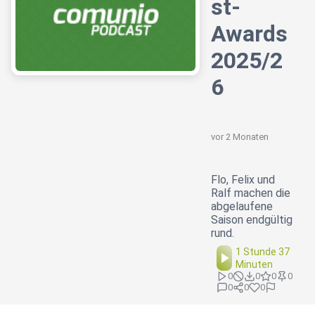
st-
Awards
2025/2
6
vor 2 Monaten
Flo, Felix und
Ralf machen die
abgelaufene
Saison endgültig
rund.
1 Stunde 37
Minuten
0
0
0
0
0
0
0