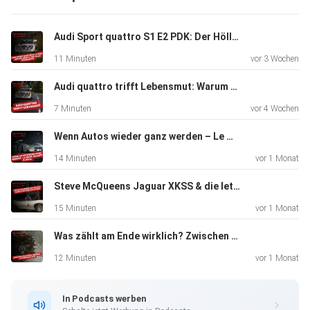
Audi Sport quattro S1 E2 PDK: Der Höllenritt, der alles veränderte | Johanna Böckler
11 Minuten
vor 3 Wochen
Audi quattro trifft Lebensmut: Warum echter Antrieb mehr ist als PS | Simon Birr
7 Minuten
vor 4 Wochen
Wenn Autos wieder ganz werden – Le Mans, Bugatti & 300 SL | Volker Dickel
14 Minuten
vor 1 Monat
Steve McQueens Jaguar XKSS & die letzte große Entscheidung seines Lebens | Simon Diercks
15 Minuten
vor 1 Monat
Was zählt am Ende wirklich? Zwischen Oldtimern, Vietnam & Schindlers Liste | Thomas Schmidt
12 Minuten
vor 1 Monat
In Podcasts werben