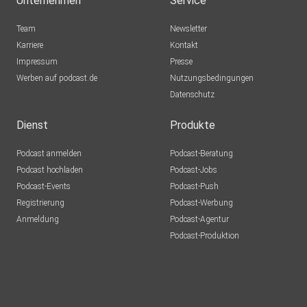
Unternehmen
Service
Team
Newsletter
Karriere
Kontakt
Impressum
Presse
Werben auf podcast.de
Nutzungsbedingungen
Datenschutz
Dienst
Produkte
Podcast anmelden
Podcast-Beratung
Podcast hochladen
Podcast-Jobs
Podcast-Events
Podcast-Push
Registrierung
Podcast-Werbung
Anmeldung
Podcast-Agentur
Podcast-Produktion