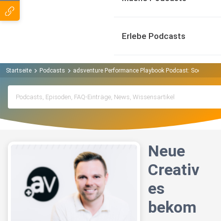
Erlebe Podcasts
Startseite
Podcasts
adsventure Performance Playbook Podcast: Social Ad
Neue
Creativ
es
bekom