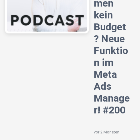
men
kein
Budget
? Neue
Funktio
n im
Meta
Ads
Manage
r! #200
vor 2 Monaten