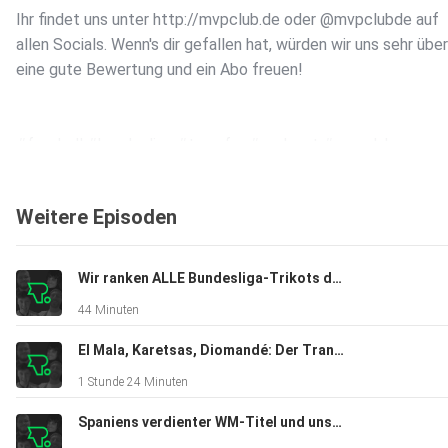
Ihr findet uns unter ⁠⁠http://mvpclub.de⁠⁠ oder @mvpclubde auf
allen Socials. Wenn's dir gefallen hat, würden wir uns sehr über
eine gute Bewertung und ein Abo freuen! ️
#fussball #bundesliga #transfer #podcast #mvpclub
Weitere Episoden
Wir ranken ALLE Bundesliga-Trikots der neuen Saison 26/27
44 Minuten
El Mala, Karetsas, Diomandé: Der Transfersommer 2026
1 Stunde 24 Minuten
Spaniens verdienter WM-Titel und unsere Elf des Turniers