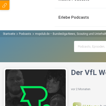
Erlebe Podcasts
Startseite
Podcasts
mvpclub.de – Bundesliga-News, Scouting und Unterhal
Der VfL W
vor 2 Monaten