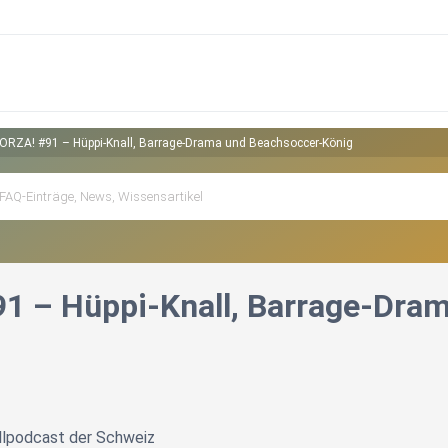
ORZA! #91 – Hüppi-Knall, Barrage-Drama und Beachsoccer-König
1 – Hüppi-Knall, Barrage-Dra
llpodcast der Schweiz