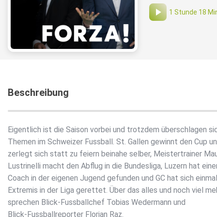
1 Stunde 18 Mi
Beschreibung
Eigentlich ist die Saison vorbei und trotzdem überschlagen si
Themen im Schweizer Fussball. St. Gallen gewinnt den Cup u
zerlegt sich statt zu feiern beinahe selber, Meistertrainer Ma
Lustrinelli macht den Abflug in die Bundesliga, Luzern hat eine
Coach in der eigenen Jugend gefunden und GC hat sich einmal
Extremis in der Liga gerettet. Über das alles und noch viel me
sprechen Blick-Fussballchef Tobias Wedermann und
Blick-Fussballreporter Florian Raz.