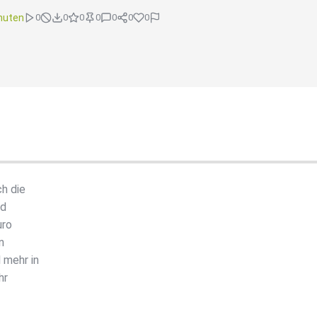
nuten
0
0
0
0
0
0
0
ch die
nd
uro
n
 mehr in
hr