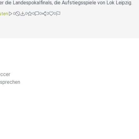
r die Landespokalfinals, die Aufstiegsspiele von Lok Leipzig.
uten
0
0
0
0
0
0
occer
 sprechen