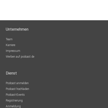
Unternehmen
Team
Karriere
Impressum
Werben auf podcast.de
Dienst
Podcast anmelden
Podcast hochladen
Podcast-Events
Registrierung
Anmeldung