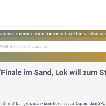
 Sport im Osten Podcast
Folge 41: “Finale im Sand, Lok will zum Strand, Cottbus 
“Finale im Sand, Lok will zum S
ch Strand! Den gab‘s auch - beim Beachsoccer Cup auf dem SPU