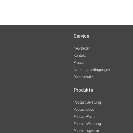
Service
Newsletter
Kontakt
Presse
Nutzungsbedingungen
Datenschutz
Produkte
Podcast-Beratung
Podcast-Jobs
Podcast-Push
Podcast-Werbung
Podcast-Agentur