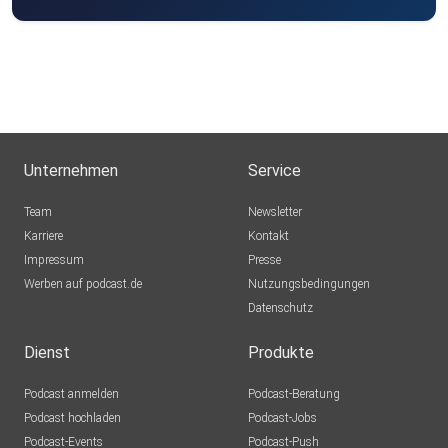
Unternehmen
Service
Team
Newsletter
Karriere
Kontakt
Impressum
Presse
Werben auf podcast.de
Nutzungsbedingungen
Datenschutz
Dienst
Produkte
Podcast anmelden
Podcast-Beratung
Podcast hochladen
Podcast-Jobs
Podcast-Events
Podcast-Push