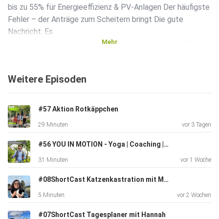
bis zu 55% für Energieeffizienz & PV-Anlagen Der häufigste
Fehler – der Anträge zum Scheitern bringt Die gute
Nachricht: Es
Mehr
ist weniger kompliziert als du denkst – wenn du weißt, wen
du
fragen musst. Du spielst mit dem Gedanken zu investieren?
Weitere Episoden
Dann ist
diese Episode für dich! Jetzt reinhören!
#BusinessShortCast
#57 Aktion Rotkäppchen
#Förderung #Unternehmen #Digitalisierung #Mittelstand
29 Minuten
vor 3 Tagen
#Wirtschaftsförderung #FreiraumFürMacher
#56 YOU IN MOTION - Yoga | Coaching | Connecting
31 Minuten
vor 1 Woche
#08ShortCast Katzenkastration mit Mirjam
5 Minuten
vor 2 Wochen
#07ShortCast Tagesplaner mit Hannah