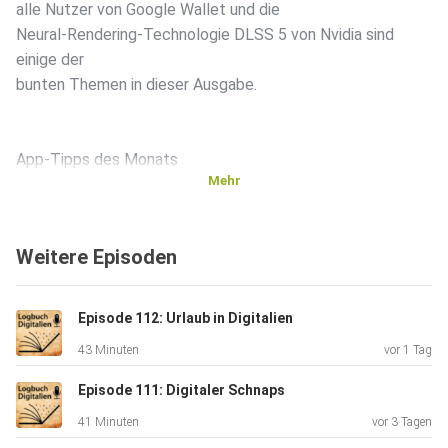
alle Nutzer von Google Wallet und die
Neural-Rendering-Technologie DLSS 5 von Nvidia sind
einige der
bunten Themen in dieser Ausgabe.
App-Tipps des Monats
Mehr
Proton VPN Link zu Windows
Weitere Episoden
(Android, iOS)
Episode 112: Urlaub in Digitalien
43 Minuten
vor 1 Tag
Episode 111: Digitaler Schnaps
41 Minuten
vor 3 Tagen