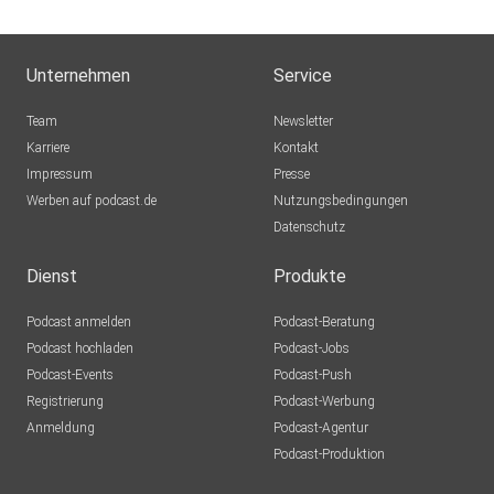
Unternehmen
Service
Team
Newsletter
Karriere
Kontakt
Impressum
Presse
Werben auf podcast.de
Nutzungsbedingungen
Datenschutz
Dienst
Produkte
Podcast anmelden
Podcast-Beratung
Podcast hochladen
Podcast-Jobs
Podcast-Events
Podcast-Push
Registrierung
Podcast-Werbung
Anmeldung
Podcast-Agentur
Podcast-Produktion