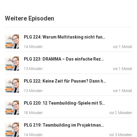
schauen wir uns in dieser Episode genauer an. Hör rein!
Weitere Episoden
PLG 224: Warum Multitasking nicht funktioniert – und wann vielleicht doch
14 Minuten
vor 1 Monat
PLG 223: DRAMMA – Das einfache Rezept für die perfekte Pause
13 Minuten
vor 1 Monat
PLG 222: Keine Zeit für Pausen? Dann hör rein.
13 Minuten
vor 1 Monat
PLG 220: 12 Teambuilding-Spiele mit Spaßgarantie und ohne viel Aufwand
18 Minuten
vor 2 Monaten
PLG 219: Teambuilding im Projektmanagement – was es bringt (und was nicht)
14 Minuten
vor 3 Monaten