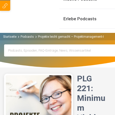
Erlebe Podcasts
Startseite
Podcasts
Projekte leicht gemacht – Projektmanagement-Podcast
PLG
221:
Minimu
m