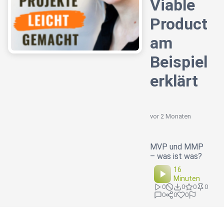
Viable
Product
am
Beispiel
erklärt
vor 2 Monaten
MVP und MMP
– was ist was?
16
Minuten
0
0
0
0
0
0
0