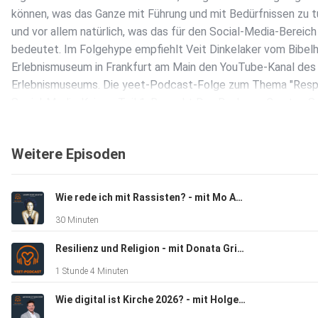
können, was das Ganze mit Führung und mit Bedürfnissen zu t
und vor allem natürlich, was das für den Social-Media-Bereich
bedeutet. Im Folgehype empfiehlt Veit Dinkelaker vom Bibel
Erlebnismuseum in Frankfurt am Main den YouTube-Kanal des
Erlebnismuseums. Die yeet-Podcast-Folge zum Thema "Resp
Social-Media-Knigge Teil 1: Respekt Das Buch von Carsten S
Psychologie der Macht, Haufe 2025 Das Buch von Tyson Yun
Sand Talk: Das Wissen der Aborigines und die Krisen der mod
Weitere Episoden
Welt, Matthes & Seitz Berlin Verlag 2021 Social Media für
Glaube und Kirche - das ist der yeet-Podcast: yeet-Redakteu
befragen Expert* innen und Influencer* innen und begeben sic
Wie rede ich mit Rassisten? - mit Mo Asumang
die Suche nach den großen und kleinen Perspektiven auf die
30 Minuten
digitalen Kirchen-Räume und Welten in den Sozialen Medien.
Resilienz und Religion - mit Donata Gries
1 Stunde 4 Minuten
Wie digital ist Kirche 2026? - mit Holger Sievert