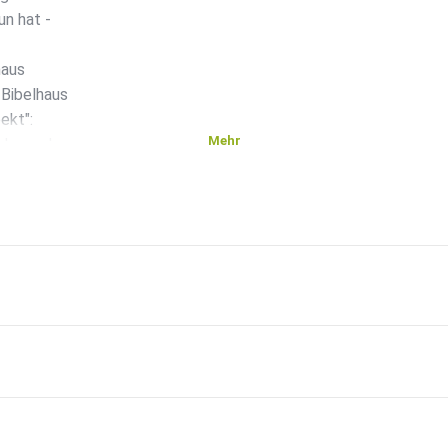
un hat -
haus
 Bibelhaus
ekt":
Mehr
chermuly:
kaporta:
ernen
r* innen
h auf