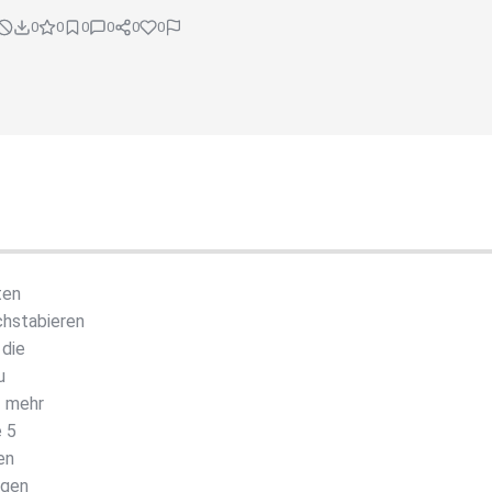
0
0
0
0
0
0
ten
hstabieren
 die
u
= mehr
e 5
en
ngen