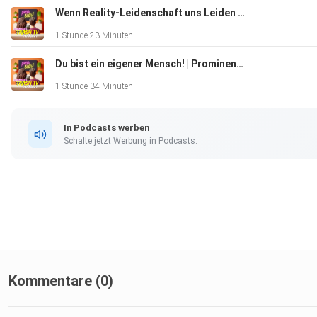
Du möchtest uns etwas Gutes tun und gleichzeitig unsere Fo
Wenn Reality-Leidenschaft uns Leiden schafft | Bad Boyfriends (F4), Prominent Getrennt (F11), Die Bachelors (F10) & Wochenfavoriten KW29
werbefrei hören? Dann werde Piepsi-Ultra und unterstütze u
1 Stunde 23 Minuten
Podcast auf Patreon:
Du bist ein eigener Mensch! | Prominent Getrennt (Folge 10), Bachelors (Folge 9) & Wochenfavoriten KW28
1 Stunde 34 Minuten
https://patreon.com/piepsein
In Podcasts werben
Schalte jetzt Werbung in Podcasts.
Liebesbriefe oder Kooperationsanfragen gern via Instagram o
piepsein@gmail.com! Wir freuen uns immer über Post
Kommentare (0)