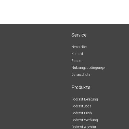
Service
Newsletter
Kontakt
Presse
Nutzungsbedingungen
Datenschutz
Produkte
Podcast-Beratung
Podcast-Jobs
Podcast-Push
Podcast-Werbung
Podcast-Agentur