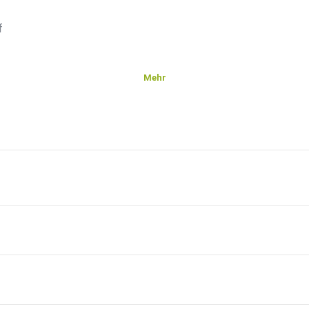
f
Mehr
.
dcast!
lt
 und
itag