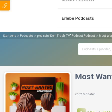
Erlebe Podcasts
Startseite
Podcasts
piep sein! Der "Trash TV"-Podcast Podcast
Most Want
Most Want
vor 2 Monaten