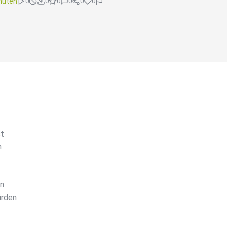
nuten
0
0
0
0
0
0
st
n
en
ürden