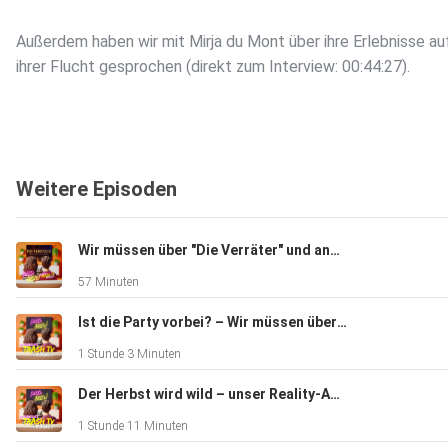
Außerdem haben wir mit Mirja du Mont über ihre Erlebnisse au
ihrer Flucht gesprochen (direkt zum Interview: 00:44:27).
Die 2. Staffel "Most Wanted" kannst du übrigens hier schauen
Weitere Episoden
Dir hat die Folge gefallen? Dann abonniere gerne unseren Po
Das würde unserer Sichtbarkeit hier in der großen Podcastwe
Wir müssen über "Die Verräter" und andere Social-Deduction-Shows & -Spiele reden...
helfen.
57 Minuten
Ist die Party vorbei? – Wir müssen über "Kaulitz & Kaulitz" reden... | Staffel 3 (F1-4)
Besuche uns doch auch mal auf Instagram @piepseinpodcast
1 Stunde 3 Minuten
schaue bei unseren Livestreams und Watchpartys (diesen Fre
wieder Lets Dance Livestream in den Werbepausen) vorbei.
Der Herbst wird wild – unser Reality-Ausblick | Prominent Getrennt (F12), Born Famous (F1&2), Joyn-Event & Wochenfavoriten KW30
1 Stunde 11 Minuten