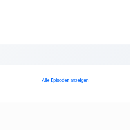
lgen
nseren
der an
Alle Episoden anzeigen