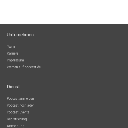
Unternehmen
Team
Karriere
Impressum
Werben auf podcast.de
Dienst
Podcast anmelden
Podcast hochladen
Podcast-Events
Registrierung
Anmeldung