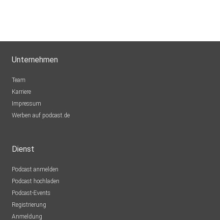
Unternehmen
Team
Karriere
Impressum
Werben auf podcast.de
Dienst
Podcast anmelden
Podcast hochladen
Podcast-Events
Registrierung
Anmeldung