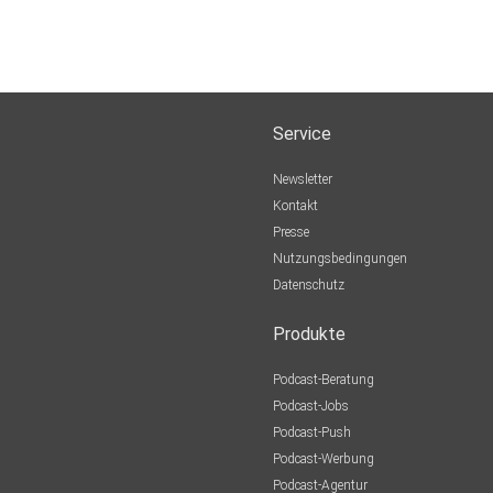
Service
Newsletter
Kontakt
Presse
Nutzungsbedingungen
Datenschutz
Produkte
Podcast-Beratung
Podcast-Jobs
Podcast-Push
Podcast-Werbung
Podcast-Agentur