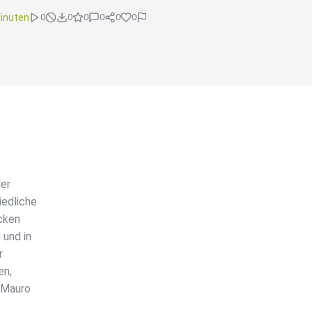
inuten
0
0
0
0
0
0
der
iedliche
cken
 und in
r
en,
, Mauro