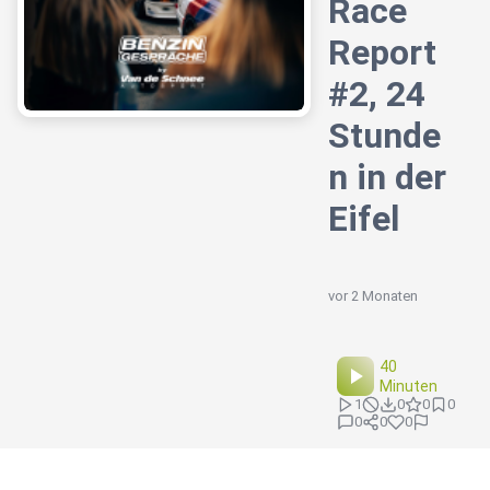
Race
Report
#2, 24
Stunde
n in der
Eifel
vor 2 Monaten
40
Minuten
1
0
0
0
0
0
0