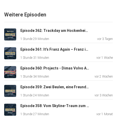
dazu noch Ärger mit dem Motor.
Weitere Episoden
Ob es trotz aller Rückschläge am Ende noch fürs Podium
gereicht
Episode 362: Trackday am Hockenheimring mit Area M & Michelin
hat? Darüber sprechen wir in dieser Folge – genau wie über
1 Stunde 29 Minuten
vor 3 Tagen
Chaos
in der Boxengasse, schwierige Entscheidungen während
Episode 361: It’s Franz Again – Franz im Auto ist zurück
des Rennens
1 Stunde 31 Minuten
vor 1 Woche
und warum dieses Wochenende eines der emotionalsten
der
Episode 360: Projects - Dimas Volvo Amazon
bisherigen Saison war. Für mich persönlich ist es außerdem
1 Stunde 34 Minuten
vor 2 Wochen
extrem
spannend, die fahrerische Entwicklung der Jungs von
Episode 359: Zwei Beulen, eine Freundschaft & etwas Lack
Rennen zu
1 Stunde 24 Minuten
vor 3 Wochen
Rennen mitverfolgen zu können.
Episode 358: Vom Skyline-Traum zum Automotive-Connector mit Benny Heeg
1 Stunde 27 Minuten
vor 1 Monat