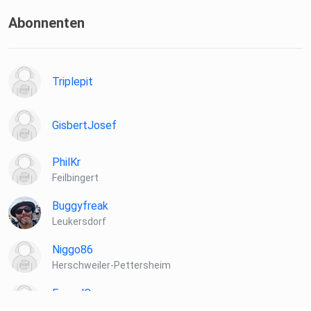
Abonnenten
Triplepit
GisbertJosef
PhilKr
Feilbingert
Buggyfreak
Leukersdorf
Niggo86
Herschweiler-Pettersheim
FusselCrazy
Weiterstadt