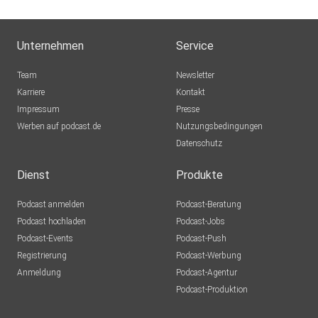
Unternehmen
Service
Team
Newsletter
Karriere
Kontakt
Impressum
Presse
Werben auf podcast.de
Nutzungsbedingungen
Datenschutz
Dienst
Produkte
Podcast anmelden
Podcast-Beratung
Podcast hochladen
Podcast-Jobs
Podcast-Events
Podcast-Push
Registrierung
Podcast-Werbung
Anmeldung
Podcast-Agentur
Podcast-Produktion