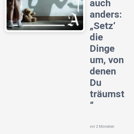
auch
anders:
„Setz‘
die
Dinge
um, von
denen
Du
träumst
“
vor 2 Monaten