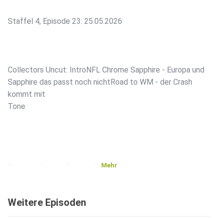
Staffel 4, Episode 23: 25.05.2026
Collectors Uncut: IntroNFL Chrome Sapphire - Europa und
Sapphire das passt noch nichtRoad to WM - der Crash
kommt mit
⁠Tone⁠⁠⁠⁠
Mehr
Breaks & Sealed Boxen: ⁠⁠⁠⁠VT Breaks⁠⁠⁠⁠
Weitere Episoden
Instagram: ⁠⁠VT Breaks⁠⁠