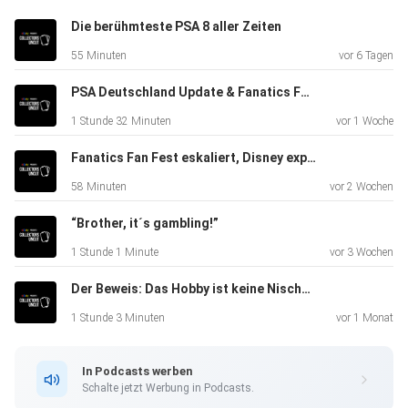
Die berühmteste PSA 8 aller Zeiten
Preise und PC im Auge behalten?
55 Minuten
vor 6 Tagen
⁠⁠⁠⁠⁠⁠⁠⁠⁠⁠⁠⁠⁠⁠⁠⁠⁠⁠⁠⁠⁠⁠⁠⁠⁠⁠⁠⁠⁠⁠⁠⁠⁠⁠⁠⁠⁠⁠⁠⁠⁠⁠⁠⁠⁠⁠⁠⁠⁠⁠⁠⁠⁠⁠⁠⁠⁠⁠⁠⁠⁠⁠⁠⁠⁠⁠⁠⁠⁠⁠⁠⁠⁠⁠⁠⁠⁠⁠CardLadder!⁠⁠⁠⁠⁠⁠⁠⁠⁠⁠⁠⁠⁠⁠⁠⁠⁠⁠⁠⁠⁠⁠⁠⁠⁠⁠⁠⁠⁠⁠⁠⁠⁠⁠⁠⁠⁠⁠⁠⁠⁠⁠⁠⁠⁠⁠⁠⁠⁠⁠⁠⁠⁠⁠⁠⁠⁠⁠⁠⁠⁠⁠⁠⁠⁠⁠⁠⁠⁠⁠⁠⁠⁠⁠⁠⁠⁠⁠⁠⁠⁠⁠⁠⁠⁠⁠⁠⁠⁠⁠⁠⁠⁠⁠⁠⁠⁠⁠⁠⁠⁠⁠⁠⁠⁠⁠⁠⁠⁠⁠⁠⁠⁠⁠⁠⁠⁠⁠⁠⁠⁠⁠⁠⁠⁠⁠⁠⁠⁠⁠⁠⁠⁠⁠⁠⁠⁠⁠⁠⁠⁠⁠⁠⁠⁠⁠⁠⁠⁠⁠⁠⁠⁠⁠⁠⁠⁠⁠⁠⁠⁠⁠⁠⁠⁠⁠⁠⁠⁠⁠⁠⁠⁠⁠⁠⁠⁠⁠⁠⁠⁠⁠⁠⁠⁠⁠⁠⁠⁠⁠⁠⁠⁠⁠⁠⁠⁠⁠⁠⁠⁠⁠⁠⁠⁠⁠⁠⁠⁠⁠⁠⁠⁠⁠⁠⁠⁠⁠⁠⁠⁠⁠⁠⁠⁠⁠⁠⁠⁠⁠⁠⁠⁠
PSA Deutschland Update & Fanatics Fest aus erster Hand - Hobby Talk mit MelMa
1 Stunde 32 Minuten
vor 1 Woche
​⁠⁠⁠⁠⁠⁠⁠⁠⁠⁠⁠⁠⁠⁠⁠⁠⁠⁠⁠⁠⁠⁠⁠⁠⁠⁠⁠⁠⁠⁠⁠⁠⁠⁠⁠⁠⁠⁠⁠⁠⁠⁠⁠⁠⁠⁠⁠⁠⁠⁠⁠⁠⁠⁠⁠⁠⁠⁠⁠⁠⁠⁠⁠⁠⁠⁠⁠⁠⁠⁠⁠⁠⁠⁠⁠⁠⁠SGC
Grading⁠⁠⁠⁠⁠⁠⁠⁠⁠⁠⁠⁠⁠⁠⁠⁠⁠⁠⁠⁠⁠⁠⁠⁠⁠⁠⁠⁠⁠⁠⁠⁠⁠⁠⁠⁠⁠⁠⁠⁠⁠⁠⁠⁠⁠⁠⁠⁠⁠⁠⁠⁠⁠⁠⁠⁠⁠⁠⁠⁠⁠⁠⁠⁠⁠⁠⁠⁠⁠⁠⁠⁠⁠⁠⁠⁠⁠⁠
Fanatics Fan Fest eskaliert, Disney explodiert
ab €19.99!
58 Minuten
vor 2 Wochen
“Brother, it´s gambling!”
​Für weitere
1 Stunde 1 Minute
vor 3 Wochen
Information:⁠⁠⁠⁠⁠⁠⁠⁠⁠⁠⁠⁠⁠⁠⁠⁠⁠⁠⁠⁠⁠⁠⁠⁠⁠⁠⁠⁠⁠⁠⁠⁠⁠⁠⁠⁠⁠⁠⁠⁠⁠⁠⁠⁠⁠⁠⁠⁠⁠⁠⁠⁠⁠⁠⁠⁠⁠⁠⁠⁠⁠⁠⁠⁠⁠⁠⁠⁠⁠⁠⁠⁠⁠⁠⁠⁠⁠⁠
Der Beweis: Das Hobby ist keine Nische mehr!
Collectors
Uncut⁠⁠⁠⁠⁠⁠⁠⁠⁠⁠⁠⁠⁠⁠⁠⁠⁠⁠⁠⁠⁠⁠⁠⁠⁠⁠⁠⁠⁠⁠⁠⁠⁠⁠⁠⁠⁠⁠⁠⁠⁠⁠⁠⁠⁠⁠⁠⁠⁠⁠⁠⁠⁠⁠⁠⁠⁠⁠⁠⁠⁠⁠⁠⁠⁠⁠⁠⁠⁠⁠⁠⁠⁠⁠⁠⁠⁠⁠
1 Stunde 3 Minuten
vor 1 Monat
auf Instagram. Eure Hosts findet ihr unter:
⁠⁠⁠⁠⁠⁠⁠⁠⁠⁠⁠⁠⁠⁠⁠⁠⁠⁠⁠⁠⁠⁠⁠⁠⁠⁠⁠⁠⁠⁠⁠⁠⁠⁠⁠⁠⁠⁠⁠⁠⁠⁠⁠⁠⁠⁠⁠⁠⁠⁠⁠⁠⁠⁠⁠⁠⁠⁠⁠⁠⁠⁠⁠⁠⁠⁠⁠⁠⁠⁠⁠⁠⁠⁠⁠⁠⁠⁠NissiRipz⁠⁠⁠⁠⁠⁠⁠⁠⁠⁠⁠⁠⁠⁠⁠⁠⁠⁠⁠⁠⁠⁠⁠⁠⁠⁠⁠⁠⁠⁠⁠⁠⁠⁠⁠⁠⁠⁠⁠⁠⁠⁠⁠⁠⁠⁠⁠⁠⁠⁠⁠⁠⁠⁠⁠⁠⁠⁠⁠⁠⁠⁠⁠⁠⁠⁠⁠⁠⁠⁠⁠⁠⁠⁠⁠⁠⁠⁠
In Podcasts werben
und
Schalte jetzt Werbung in Podcasts.
⁠⁠⁠⁠⁠⁠⁠⁠⁠⁠⁠⁠⁠⁠⁠⁠⁠⁠⁠⁠⁠⁠⁠⁠⁠⁠⁠⁠⁠⁠⁠⁠⁠⁠⁠⁠⁠⁠⁠⁠⁠⁠⁠⁠⁠⁠⁠⁠⁠⁠⁠⁠⁠⁠⁠⁠⁠⁠⁠⁠⁠⁠⁠⁠⁠⁠⁠⁠⁠⁠⁠⁠⁠⁠⁠⁠⁠⁠SbensiSleeves⁠⁠