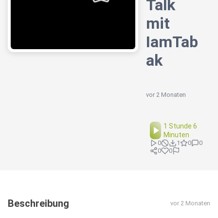
Talk
mit
IamTab
ak
vor 2 Monaten
1 Stunde 6
Minuten
0
1
0
0
0
0
Beschreibung
vor 2 Monaten