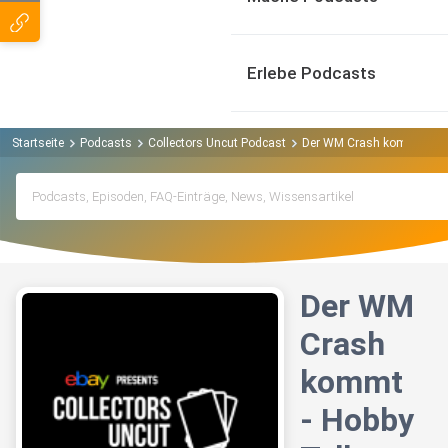
Erlebe Podcasts
Startseite
Podcasts
Collectors Uncut Podcast
Der WM Crash kommt - Ho
Der WM
Crash
kommt
- Hobby