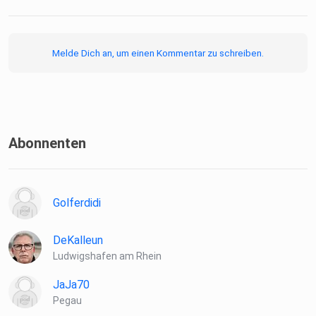
(04:06) Kapitel 1: Thalassophobie
Melde Dich an, um einen Kommentar zu schreiben.
(09:30) Kapitel 2: Der Pol der Unzugänglichkeit
(14:46) Kapitel 3: Das große Nichts
Abonnenten
(18:36) Kapitel 4: Die versunkene Stadt
Golferdidi
(22:25) Kapitel 5: Der letzte Einschlag
DeKalleun
Ludwigshafen am Rhein
JaJa70
(29:04) Zusammenfassung
Pegau