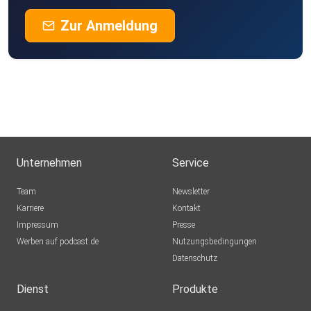
https://www.nature.com/articles/s41598-019-42946-9
h4vzvzyv
Zur Anmeldung
Soma1507
https://www.navy.gov.au/about-navy/history/history-
Stuttgart
milestones/indigenous-australian-maritime-histories
Coudie959
Germering
https://www.across.soton.ac.uk/
Sculk
Frankfurt
Unternehmen
Service
https://plakiasstoneageproject.com/fact-sheet/
Guido3011
Team
Newsletter
horben771z
Karriere
Kontakt
Impressum
lennyBlaas
Presse
https://drentsmuseum.nl/en/collection/pesse-canoe-the-
Werben auf podcast.de
Schlanders
Nutzungsbedingungen
oldest-boat-in-the-world
Datenschutz
Joaohinto11
Dienst
Produkte
https://roeimuseum.nl/oudste-boot-ter-wereld/