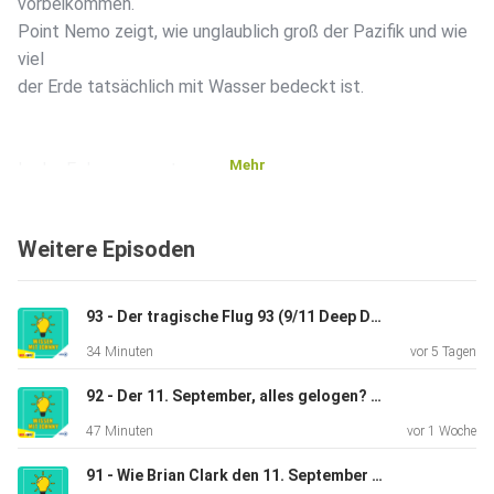
vorbeikommen.
Point Nemo zeigt, wie unglaublich groß der Pazifik und wie
viel
der Erde tatsächlich mit Wasser bedeckt ist.
Mehr
In der Folge genannt:
Weitere Episoden
1 - Älteste Boot der Welt
93 - Der tragische Flug 93 (9/11 Deep Dive 3)
2 - Erstes Satellitenbild 1946
34 Minuten
vor 5 Tagen
92 - Der 11. September, alles gelogen? (9/11 Deep Dive 2)
3 - Wiedereintritt Raumstation Mir
47 Minuten
vor 1 Woche
91 - Wie Brian Clark den 11. September überlebte (9/11 Deep Dive 1)