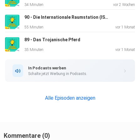
Alle unsere Podcasts: https://linktr.ee/wissenmitpodcasts
34 Minuten
vor 2 Wochen
90 - Die Internationale Raumstation (ISS)
Unsere Schulplaner für 2026/2027:
55 Minuten
vor 1 Monat
https://linktr.ee/kommerziell
89 - Das Trojanische Pferd
Wissen mit Johnny auf Instagram:
https://www.instagram.com/wissenmitjohnny/reels/
35 Minuten
vor 1 Monat
Unser Discord-Kanal: https://discord.gg/9pQ2JvXWak
In Podcasts werben
Schalte jetzt Werbung in Podcasts.
Alle Episoden anzeigen
Die Kapitel von Folge 85:
(00:00) Intro
Kommentare (0)