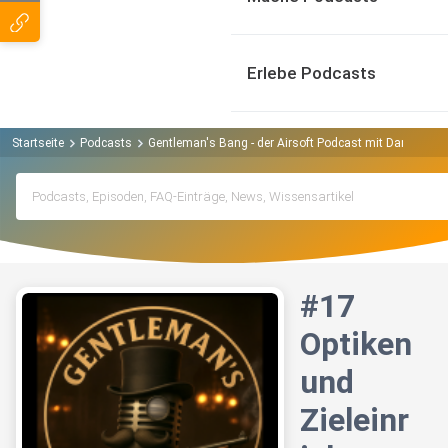
Erlebe Podcasts
Startseite
Podcasts
Gentleman's Bang - der Airsoft Podcast mit Danzig u
#17
Optiken
und
Zieleinr