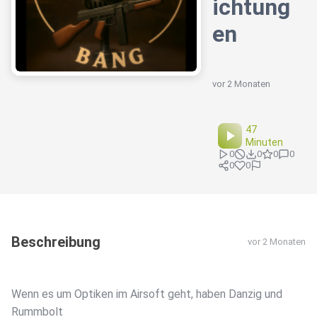
ichtung
en
vor 2 Monaten
47
Minuten
0
0
0
0
0
0
Beschreibung
vor 2 Monaten
Wenn es um Optiken im Airsoft geht, haben Danzig und
Rummbolt