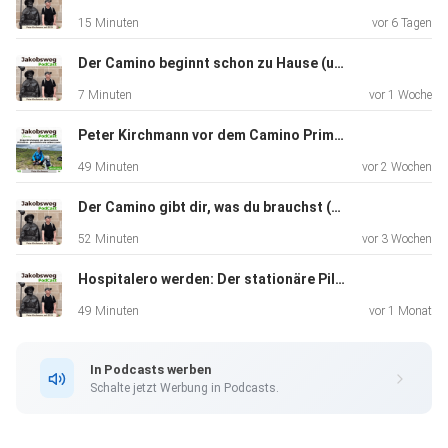
15 Minuten
vor 6 Tagen
Der Camino beginnt schon zu Hause (unplugged 266)
7 Minuten
vor 1 Woche
Peter Kirchmann vor dem Camino Primitivo – persönlich wie selten zuvor (265)
49 Minuten
vor 2 Wochen
Der Camino gibt dir, was du brauchst (264) Wdh
52 Minuten
vor 3 Wochen
Hospitalero werden: Der stationäre Pilger (263)
49 Minuten
vor 1 Monat
In Podcasts werben
Schalte jetzt Werbung in Podcasts.