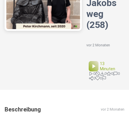
Jakobs
weg
(258)
vor 2 Monaten
13
Minuten
0
0
0
0
0
0
Beschreibung
vor 2 Monaten