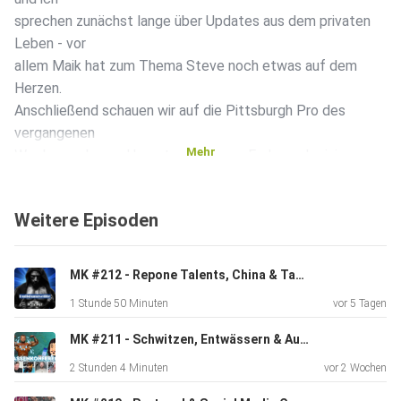
sprechen zunächst lange über Updates aus dem privaten
Leben - vor
allem Maik hat zum Thema Steve noch etwas auf dem
Herzen.
Anschließend schauen wir auf die Pittsburgh Pro des
vergangenen
Mehr
Wochenendes und beantworten zum Ende noch einige
eurer
Fragen.Disclaimer: Die Inhalte dieses Kanals enthalten
Weitere Episoden
keine
medizinischen Ratschläge. Wir sind keine Ärzte, Apotheker
oder
MK #212 - Repone Talents, China & Tampa | MICHI | CHRIS | MARTIN
besitzen sonst irgendwelche medizinischen Ausbildungen
1 Stunde 50 Minuten
vor 5 Tagen
und
Scheine. Die Informationen auf diesem Kanal, inklusive aber
MK #211 - Schwitzen, Entwässern & Aufklären | JUSTIN | CHRIS | FLO | DOM | MARTIN
nicht
2 Stunden 4 Minuten
vor 2 Wochen
begrenzt auf Texte, Bilder oder Gesprochenes, dienen rein