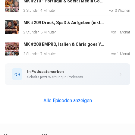
der
MK #210 - Portugal & Social Media Content | MICHI | DOM | TOBI | MARTIN
Unterhaltung und können spekulativ, erdacht oder falsch
2 Stunden 4 Minuten
vor 3 Wochen
sein. Ich
und meine Gäste erheben keinen Anspruch auf
MK #209 Druck, Spaß & Aufgeben (inkl. Italien Recap) | CHRIS | REINER
medizinische
2 Stunden 3 Minuten
vor 1 Monat
Richtigkeit und empfehlen, einen Arzt zu konsultieren, um
MK #208 EMPRO, Italien & Chris goes Youtube? | CHRIS | DOM | MAIK
individuelle Informationen zu erhalten
2 Stunden 7 Minuten
vor 1 Monat
In Podcasts werben
Schalte jetzt Werbung in Podcasts.
Alle Episoden anzeigen