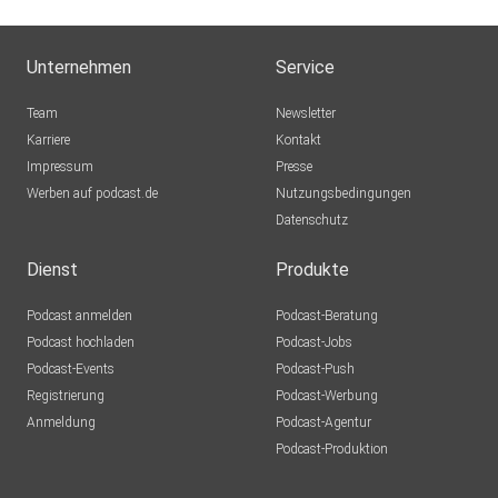
Unternehmen
Service
Team
Newsletter
Karriere
Kontakt
Impressum
Presse
Werben auf podcast.de
Nutzungsbedingungen
Datenschutz
Dienst
Produkte
Podcast anmelden
Podcast-Beratung
Podcast hochladen
Podcast-Jobs
Podcast-Events
Podcast-Push
Registrierung
Podcast-Werbung
Anmeldung
Podcast-Agentur
Podcast-Produktion