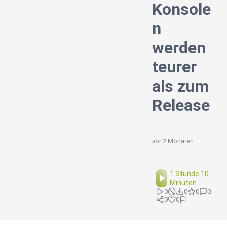
Konsole
n
werden
teurer
als zum
Release
vor 2 Monaten
1 Stunde 10
Minuten
0
0
0
0
0
0