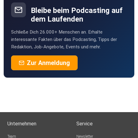
moments –
a set with a clear direction and uncompromising energy.
Bleibe beim Podcasting auf
The show
dem Laufenden
aired on Friday at 9 PM on Radio Bielefeld and Radio
Gütersloh and
Schließe Dich 26.000+ Menschen an. Erhalte
is now available on SoundCloud for replay. For playlist
interessante Fakten über das Podcasting, Tipps der
Redaktion, Job-Angebote, Events und mehr.
requests,
guest DJ sets & bookings:
Zur Anmeldung
email@clubbusinessradioshow.de
Hashtags: #MaikPahlsmeyer #Techno
#ClubBusinessRadioShow #CBRS2126
#PeakTimeTechno #ElectronicMusic #ClubSound
#TechnoSet
Unternehmen
Service
Team
Newsletter