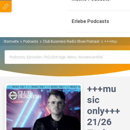
Erlebe Podcasts
Startseite
Podcasts
Club Business Radio Show Podcast
+++music only+
+++mu
sic
only+++
21/26