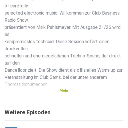
of carefully
selected electronic music. Willkommen zur Club Business
Radio Show,
präsentiert von Maik Pahlsmeyer. Mit Ausgabe 21/26 wird
es
kompromisslos technoid. Diese Session liefert einen
druckvollen,
schnellen und energiegeladenen Techno-Sound, der direkt
auf den
Dancefloor zielt. Die Show dient als offizielles Warm-up zur
Veranstaltung im Club Sams, bei der unter anderem
Thomas Schumacher
Mehr
sowie Maik Pahlsmeyer selbst auflegen werden.
Entsprechend ist die
musikalische Ausrichtung klar definiert: Peak-Time-Techno
Weitere Episoden
mit
Vorwärtsdrang, Druck und hypnotischer Energie. Im Mix zu
hören sind