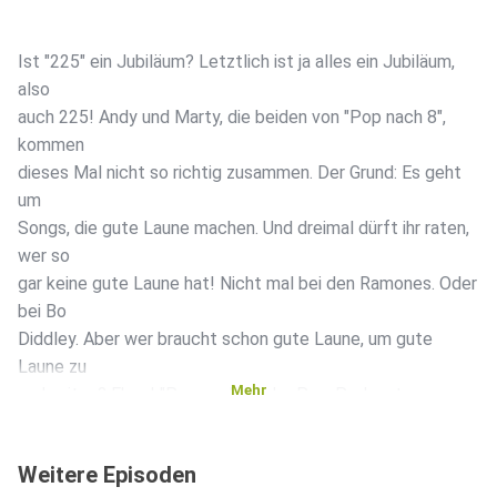
Ist "225" ein Jubiläum? Letztlich ist ja alles ein Jubiläum,
also
auch 225! Andy und Marty, die beiden von "Pop nach 8",
kommen
dieses Mal nicht so richtig zusammen. Der Grund: Es geht
um
Songs, die gute Laune machen. Und dreimal dürft ihr raten,
wer so
gar keine gute Laune hat! Nicht mal bei den Ramones. Oder
bei Bo
Diddley. Aber wer braucht schon gute Laune, um gute
Laune zu
Mehr
verbreiten? Eben! "Pop nach 8", der Pop-Podcast aus
Berlin.
Überall dort, wo es Podcasts gibt. Und direkt bei
Weitere Episoden
popnach8.berlinKONTAKT: