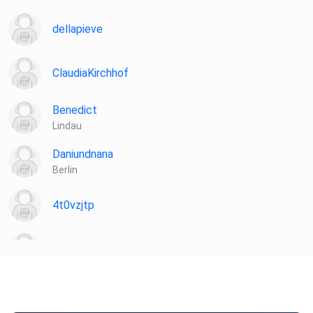
dellapieve
ClaudiaKirchhof
Benedict
Lindau
Daniundnana
Berlin
4t0vzjtp
wbnelxc3