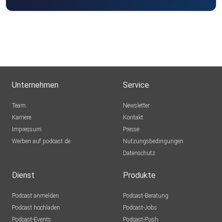
Unternehmen
Service
Team
Newsletter
Karriere
Kontakt
Impressum
Presse
Werben auf podcast.de
Nutzungsbedingungen
Datenschutz
Dienst
Produkte
Podcast anmelden
Podcast-Beratung
Podcast hochladen
Podcast-Jobs
Podcast-Events
Podcast-Push