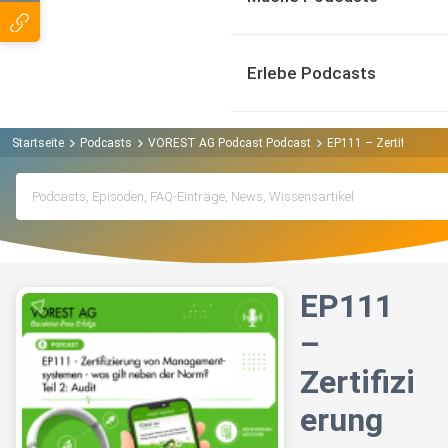
Erlebe Podcasts
Startseite
Podcasts
VOREST AG Podcast Podcast
EP111 – Zertifizierun
EP111
–
Zertifizi
erung