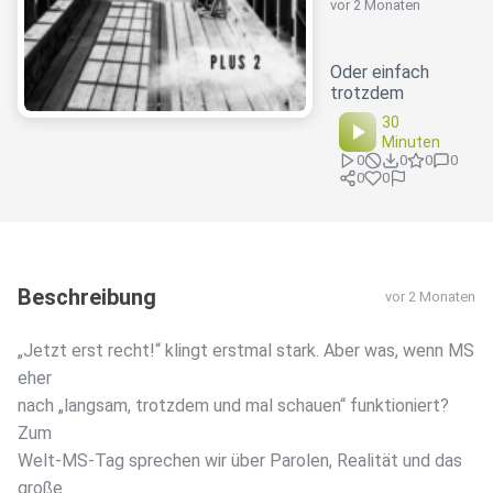
vor 2 Monaten
Oder einfach
trotzdem
30
Minuten
0
0
0
0
0
0
Beschreibung
vor 2 Monaten
„Jetzt erst recht!“ klingt erstmal stark. Aber was, wenn MS
eher
nach „langsam, trotzdem und mal schauen“ funktioniert?
Zum
Welt-MS-Tag sprechen wir über Parolen, Realität und das
große