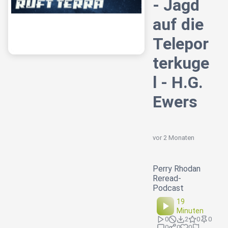
- Jagd
auf die
Telepor
terkuge
l - H.G.
Ewers
vor 2 Monaten
Perry Rhodan
Reread-
Podcast
19
Minuten
0
2
0
0
0
0
0