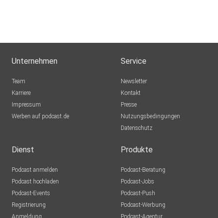
Unternehmen
Service
Team
Newsletter
Karriere
Kontakt
Impressum
Presse
Werben auf podcast.de
Nutzungsbedingungen
Datenschutz
Dienst
Produkte
Podcast anmelden
Podcast-Beratung
Podcast hochladen
Podcast-Jobs
Podcast-Events
Podcast-Push
Registrierung
Podcast-Werbung
Anmeldung
Podcast-Agentur