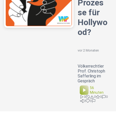
Prozes
se für
Hollywo
od?
vor 2 Monaten
Völkerrechtler
Prof. Christoph
Safferling im
Gespräch
56
Minuten
0
0
0
0
0
0