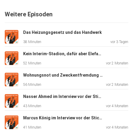
Strafrecht, Strafprozessrecht, internationales Strafrecht
und
Weitere Episoden
Völkerrecht an der FAU Erlangen-Nürnberg sowie Direktor
der
Internationalen Akademie Nürnberger Prinzipien. Im
Das Heizungsgesetz und das Handwerk
Gespräch geht es
38 Minuten
vor 3 Tagen
um die juristische Bedeutung der Prozesse, ihre Wirkung bis
in die
Kein Interim-Stadion, dafür aber Elefanten im Tiergarten?
Gegenwart – und darum, wie sich Geschichte überhaupt
52 Minuten
vor 2 Monaten
filmisch
erzählen lässt. Außerdem blicken wir auf aktuelle Themen:
Wohnungsnot und Zweckentfremdung in Nürnberg
den
56 Minuten
vor 2 Monaten
Angriff auf den Iran, die Rolle des Internationalen
Strafgerichtshofs in Den Haag und – abseits von
Nasser Ahmed im Interview vor der Stichwahl
Völkerrecht – den
43 Minuten
vor 4 Monaten
Eurovision Song Contest.
Marcus König im Interview vor der Stichwahl
41 Minuten
vor 4 Monaten