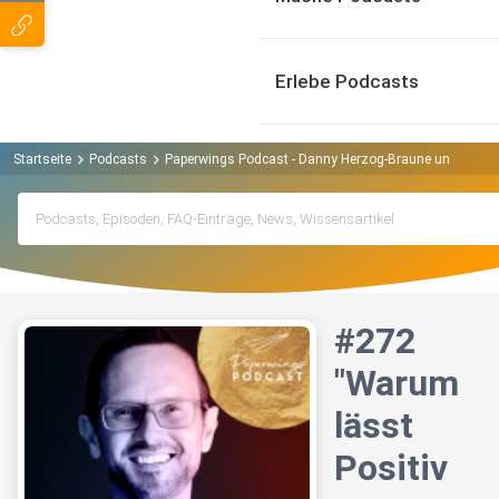
Erlebe Podcasts
Startseite
Podcasts
Paperwings Podcast - Danny Herzog-Braune und Gäste 
#272
"Warum
lässt
Positiv