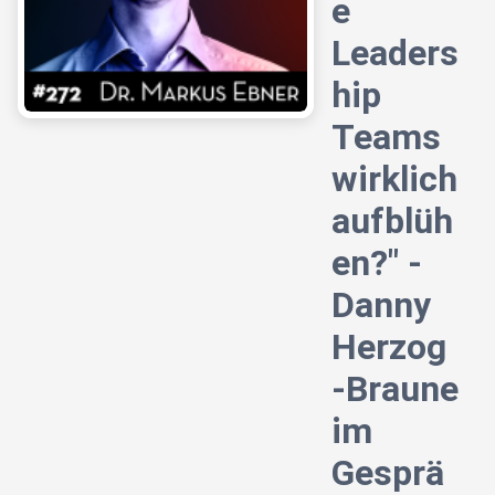
e
Leaders
hip
Teams
wirklich
aufblüh
en?" -
Danny
Herzog
-Braune
im
Gesprä