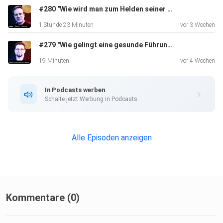
#280 "Wie wird man zum Helden seiner Veränderung?" - Danny Herzog-Braune im Gespräch mit Hypno-Coach Joerg Leupold
1 Stunde 23 Minuten
vor 3 Wochen
#279 "Wie gelingt eine gesunde Führungskultur bei der Bundeswehr?" - Ein Kommentar von Danny Herzog-Braune über
19 Minuten
vor 4 Wochen
In Podcasts werben
Schalte jetzt Werbung in Podcasts.
Alle Episoden anzeigen
Kommentare (0)