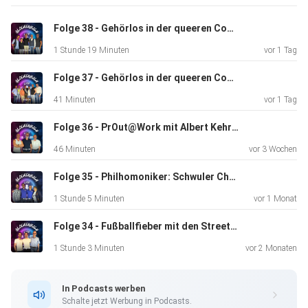
Lebens, Sichtbarkeit im Showbusiness und darüber, wie
offen die
Folge 38 - Gehörlos in der queeren Community - Teil 2
Schlagerbranche früher wirklich war, was sich bis heute
1 Stunde 19 Minuten
vor 1 Tag
verändert
hat und natürlich über die Patrick Lindner Stiftung.
Folge 37 - Gehörlos in der queeren Community - Teil 1
41 Minuten
vor 1 Tag
Ein ehrliches, persönliches und unterhaltsames Gespräch
Folge 36 - PrOut@Work mit Albert Kehrer
über
46 Minuten
vor 3 Wochen
Erfolg, Identität, Liebe und den Mut, seinen eigenen Weg
zu
Folge 35 - Philhomoniker: Schwuler Chor München e.V.
gehen.
1 Stunde 5 Minuten
vor 1 Monat
Folge 34 - Fußballfieber mit den Streetboys
Jetzt reinhören.
1 Stunde 3 Minuten
vor 2 Monaten
In Podcasts werben
Patrick Lindner auf Instagram und die Patrick Linder
Schalte jetzt Werbung in Podcasts.