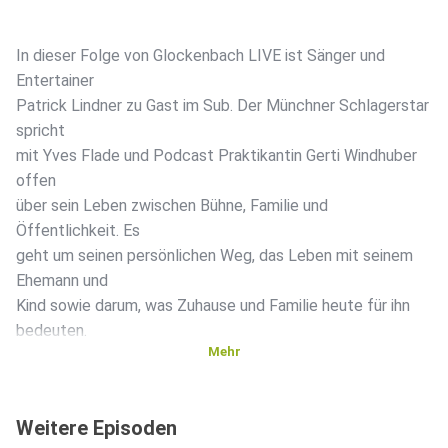
In dieser Folge von Glockenbach LIVE ist Sänger und
Entertainer
Patrick Lindner zu Gast im Sub. Der Münchner Schlagerstar
spricht
mit Yves Flade und Podcast Praktikantin Gerti Windhuber
offen
über sein Leben zwischen Bühne, Familie und
Öffentlichkeit. Es
geht um seinen persönlichen Weg, das Leben mit seinem
Ehemann und
Kind sowie darum, was Zuhause und Familie heute für ihn
bedeuten.
Mehr
Außerdem geht es um das Schwulsein als Person des
Weitere Episoden
öffentlichen