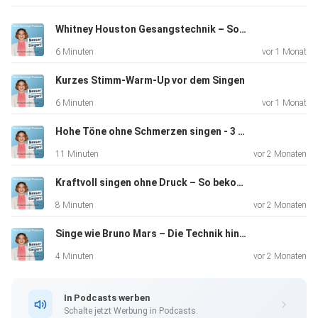
helfen dir dabei, deine Stimme gesund einzusetzen.
Whitney Houston Gesangstechnik – So singst du kraftvoll und emotional
6 Minuten
vor 1 Monat
Kurzes Stimm-Warm-Up vor dem Singen
6 Minuten
vor 1 Monat
Als Logopädin, CVT Vocalcoachin und Sängerin habe ich
schon
Hohe Töne ohne Schmerzen singen - 3 Übungen
vielen Singbegeisterten und Live-SängerInnen geholfen,
11 Minuten
vor 2 Monaten
aus der
Heiserkeit herauszufinden. Genau dieses Wissen teile ich
Kraftvoll singen ohne Druck – So bekommst du mehr Volumen in die Stimme
heute
8 Minuten
vor 2 Monaten
mit dir.
Singe wie Bruno Mars – Die Technik hinter seinem Sound
4 Minuten
vor 2 Monaten
In Podcasts werben
Schalte jetzt Werbung in Podcasts.