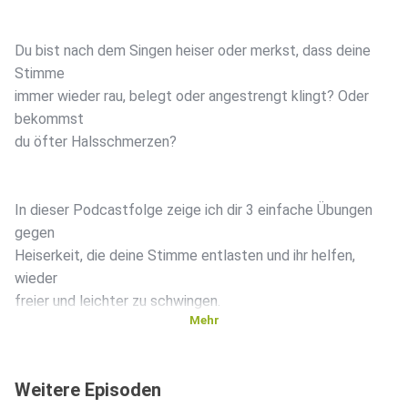
Du bist nach dem Singen heiser oder merkst, dass deine
Stimme
immer wieder rau, belegt oder angestrengt klingt? Oder
bekommst
du öfter Halsschmerzen?
In dieser Podcastfolge zeige ich dir 3 einfache Übungen
gegen
Heiserkeit, die deine Stimme entlasten und ihr helfen,
wieder
freier und leichter zu schwingen.
Mehr
Die Übungen unterstützen deine Atmung, lösen unnötigen
Weitere Episoden
Druck und