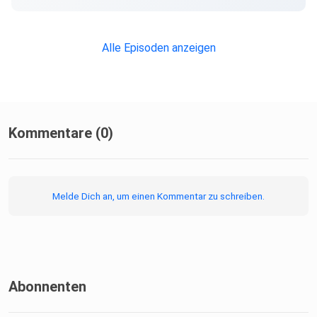
Du möchtest auch frei, sicher und mit deinem Wunschklang
singen
und dein volles Stimmpotenzial entfalten?
Alle Episoden anzeigen
Kommentare (0)
Dann ist mein Einzelunterricht genau das Richtige für dich.
Dort
arbeiten wir gezielt an deinen Singblockaden, damit deine
Melde Dich an, um einen Kommentar zu schreiben.
Stimme
frei klingt, ohne heiser zu werden – und du den Klang
entwickelst, der wirklich zu dir passt.
Abonnenten