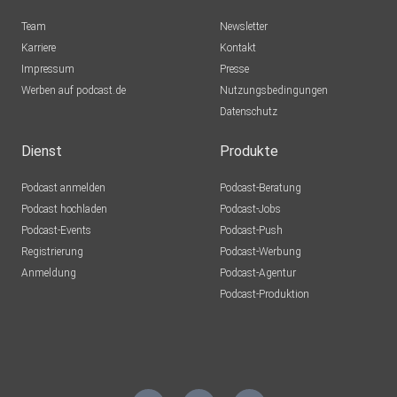
Team
Newsletter
Karriere
Kontakt
Impressum
Presse
Werben auf podcast.de
Nutzungsbedingungen
Wenn du Fragen, Anmeldungen oder Wünsche hast, melde
Datenschutz
dich einfach
bei mir: ⁠⁠⁠⁠⁠⁠⁠kontakt@stimmschmiede-luise.de⁠⁠⁠⁠⁠⁠⁠ – ich freue
Dienst
Produkte
mich, von dir zu hören.
Podcast anmelden
Podcast-Beratung
Podcast hochladen
Podcast-Jobs
Podcast-Events
Podcast-Push
Registrierung
Podcast-Werbung
Anmeldung
Podcast-Agentur
Podcast-Produktion
Stimmschmiede-Luise Website + Impressum:
⁠⁠⁠⁠⁠⁠⁠⁠⁠⁠⁠⁠⁠https://stimmschmiede-luise.de/⁠⁠⁠⁠⁠⁠⁠⁠⁠⁠⁠⁠⁠