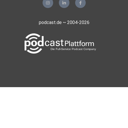
podcast.de ~ 2004-2026
Gefallen meine Impulse und Übungen? Dann freue ich mich,
wenn du
mir 5 Sterne schenkst. 🩵
Alles Liebe
Deine Luise