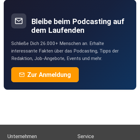
⁠⁠⁠⁠⁠⁠⁠⁠⁠⁠⁠⁠⁠https://stimmschmiede-luise.de/freebie-mini-sing-training/⁠⁠⁠⁠⁠⁠⁠⁠⁠⁠⁠⁠⁠
Bleibe beim Podcasting auf
dem Laufenden
Schließe Dich 26.000+ Menschen an. Erhalte
Folge mir auf Instagram:
interessante Fakten über das Podcasting, Tipps der
Redaktion, Job-Angebote, Events und mehr.
⁠⁠⁠⁠⁠⁠⁠⁠⁠⁠⁠⁠ / stimmschmiede_luise⁠⁠⁠⁠⁠⁠⁠⁠⁠⁠⁠
Zur Anmeldung
Entfalte dein volles Stimmpotenzial und singe gesund,
selbstsicher und mit Freude vor anderen – mit dem
StimmFit-Gruppenprogramm:
⁠⁠⁠⁠⁠⁠⁠https://stimmschmiede-luise.de/stimmfit/⁠⁠⁠⁠⁠⁠⁠
Unternehmen
Service