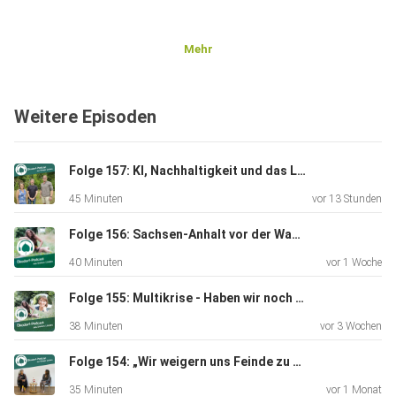
Mehr
Weitere Episoden
Folge 157: KI, Nachhaltigkeit und das Leben
45 Minuten
vor 13 Stunden
Folge 156: Sachsen-Anhalt vor der Wahl – Kann Zuhören die Demokratie retten?
40 Minuten
vor 1 Woche
Folge 155: Multikrise - Haben wir noch Zeit für „innere Arbeit“?
38 Minuten
vor 3 Wochen
Folge 154: „Wir weigern uns Feinde zu sein“ - Friedensbotschafterin Sabine Lichtenfels
35 Minuten
vor 1 Monat