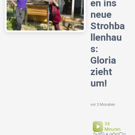
en ins
neue
Strohba
llenhau
s:
Gloria
zieht
um!
vor 2 Monaten
34
Minuten
0
0
0
0