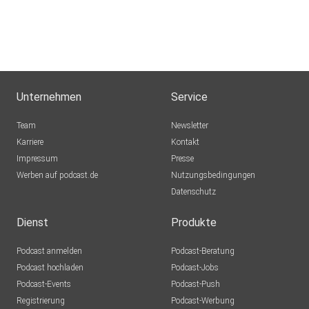
Unternehmen
Service
Team
Newsletter
Karriere
Kontakt
Impressum
Presse
Werben auf podcast.de
Nutzungsbedingungen
Datenschutz
Dienst
Produkte
Podcast anmelden
Podcast-Beratung
Podcast hochladen
Podcast-Jobs
Podcast-Events
Podcast-Push
Registrierung
Podcast-Werbung